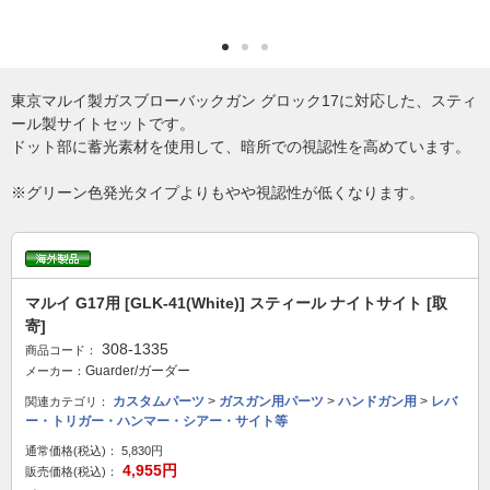
東京マルイ製ガスブローバックガン グロック17に対応した、スティ
ール製サイトセットです。
ドット部に蓄光素材を使用して、暗所での視認性を高めています。
※グリーン色発光タイプよりもやや視認性が低くなります。
マルイ G17用 [GLK-41(White)] スティール ナイトサイト [取
寄]
308-1335
商品コード：
Guarder/ガーダー
メーカー：
カスタムパーツ
>
ガスガン用パーツ
>
ハンドガン用
>
レバ
関連カテゴリ：
ー・トリガー・ハンマー・シアー・サイト等
通常価格(税込)：
5,830円
4,955円
販売価格(税込)：