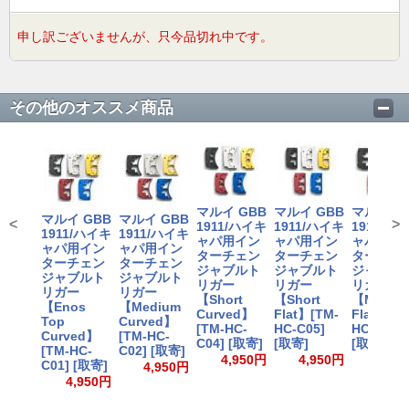
申し訳ございませんが、只今品切れ中です。
その他のオススメ商品
マルイ GBB
マルイ GBB
マルイ G
マルイ GBB
マルイ GBB
<
>
1911/ハイキ
1911/ハイキ
1911/ハ
1911/ハイキ
1911/ハイキ
ャパ用イン
ャパ用イン
ャパ用イ
ャパ用イン
ャパ用イン
ターチェン
ターチェン
ターチェ
ターチェン
ターチェン
ジャブルト
ジャブルト
ジャブル
ジャブルト
ジャブルト
リガー
リガー
リガー
リガー
リガー
【Short
【Short
【Mediu
【Enos
【Medium
Curved】
Flat】[TM-
Flat】[TM
Top
Curved】
[TM-HC-
HC-C05]
HC-C06]
Curved】
[TM-HC-
C04] [取寄]
[取寄]
[取寄]
[TM-HC-
C02] [取寄]
4,950円
4,950円
4,95
C01] [取寄]
4,950円
4,950円