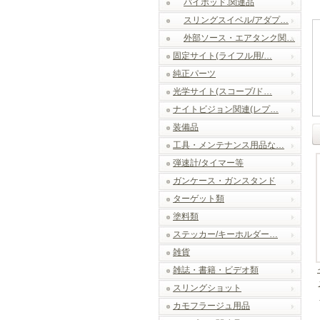
バイポッド.関連品
スリングスイベル/アダプ…
外部ソース・エアタンク関…
固定サイト(ライフル用/…
純正パーツ
光学サイト(スコープ/ド…
ナイトビジョン関連(レプ…
装備品
工具・メンテナンス用品な…
弾速計/タイマー等
ガンケース・ガンスタンド
ターゲット類
塗料類
ステッカー/キーホルダー…
雑貨
雑誌・書籍・ビデオ類
スリングショット
カモフラージュ用品