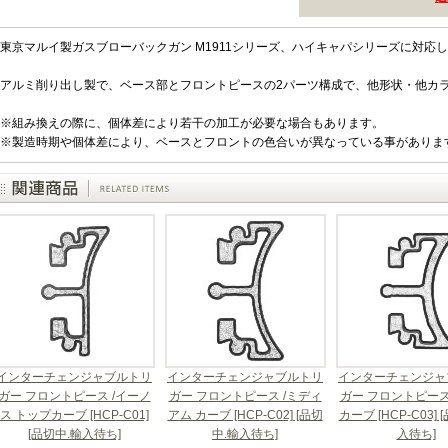
東京マルイ製ガスブローバックガン M1911シリーズ、ハイキャパシリーズに対応
アルミ削り出し製で、ベース部とフロントピースの2パーツ構成で、他形状・他カ
※組み換えの際に、個体差により若干の加工が必要な場合もあります。
※製造時期や個体差により、ベースとフロントの色合いが異なっている事がありま
インターチェンジャブルトリ
インターチェンジャブルトリ
インターチェンジャ
ガー フロントピース /イーノ
ガー フロントピース /ミディ
ガー フロントピース
ス トップカーブ [HCP-C01]
アム カーブ [HCP-C02] [品切
カーブ [HCP-C03] 
[品切中.輸入待ち]
中.輸入待ち]
入待ち]