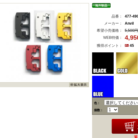
品番：
477-49
メーカー：
Anvil
希望小売価格：
5,500円
4,9
WEB特価：
獲得ポイント：
45
色：
個数：
返