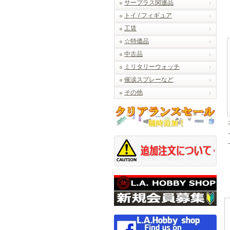
サープラス関連品
トイ / フィギュア
工賃
☆特価品
中古品
ミリタリーウォッチ
催涙スプレーなど
その他