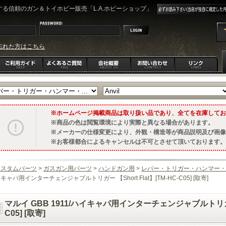
る信頼のガン＆トイホビー販売「L.A.ホビーショップ」
忘れた方はこちら
ホームページ掲載商品は取り扱い品であり、全てを在庫してお
商品の色は閲覧環境により実際と異なる場合があります。
メーカーの仕様変更により、外観・構造等が商品説明及び画像
お客様都合によるキャンセルは不可とさせて頂いております。
カスタムパーツ
>
ガスガン用パーツ
>
ハンドガン用
>
レバー・トリガー・ハンマー・
キャパ用インターチェンジャブルトリガー 【Short Flat】[TM-HC-C05] [取寄]
マルイ GBB 1911/ハイキャパ用インターチェンジャブルトリガー 【S
C05] [取寄]