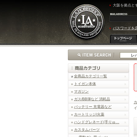
大阪を拠点とす
パスワードを
全商品カテゴリ一覧
トイガン本体
マガジン
ガス/BB弾など 消耗品
バッテリー 充電器など
イ
カートリッジ/火薬
ハンドグレネード(手りゅ…
カスタムパーツ