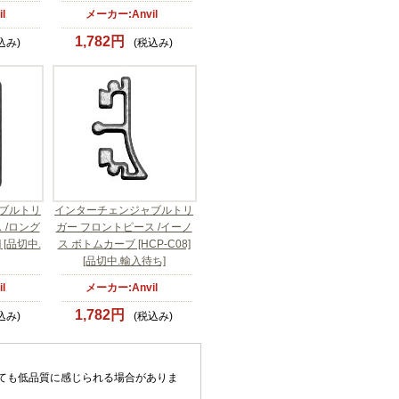
l
メーカー:Anvil
1,782円
込み)
(税込み)
ブルトリ
インターチェンジャブルトリ
 /ロング
ガー フロントピース /イーノ
 [品切中.
ス ボトムカーブ [HCP-C08]
[品切中.輸入待ち]
l
メーカー:Anvil
1,782円
込み)
(税込み)
ても低品質に感じられる場合がありま