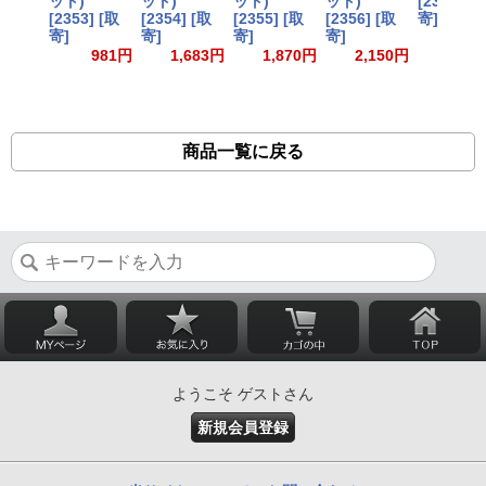
ット)
ット)
ット)
ット)
[2352] [
[2353] [取
[2354] [取
[2355] [取
[2356] [取
寄]
寄]
寄]
寄]
寄]
4,39
981円
1,683円
1,870円
2,150円
商品一覧に戻る
ようこそ ゲストさん
新規会員登録