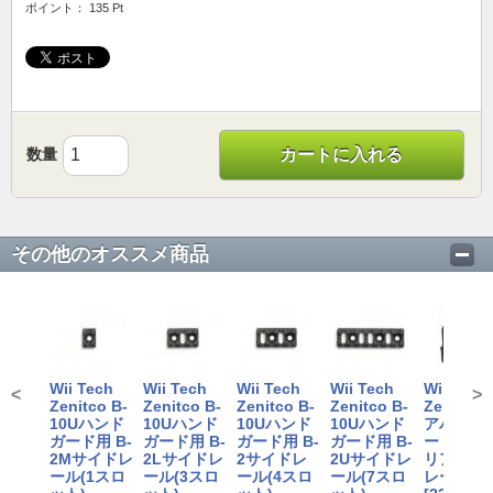
ポイント： 135 Pt
数量
カートに入れる
その他のオススメ商品
Wii Tech
Wii Tech
Wii Tech
Wii Tech
Wii Tech
<
>
Zenitco B-
Zenitco B-
Zenitco B-
Zenitco B-
Zenitco 
10Uハンド
10Uハンド
10Uハンド
10Uハンド
アハンド
ガード用 B-
ガード用 B-
ガード用 B-
ガード用 B-
ード用B-2
2Mサイドレ
2Lサイドレ
2サイドレ
2Uサイドレ
リアサイ
ール(1スロ
ール(3スロ
ール(4スロ
ール(7スロ
レール