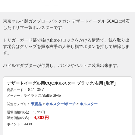
東京マルイ製ガスブローバックガン デザートイーグル.50AEに対応
したポリマー製ホルスターです。
トリガーガード部で抜け止めのロックをかける構造で、銃を取り出
す場合はグリップを握る右手の人差し指でボタンを押して解除しま
す。
パドルアダプターが付属し、パンツやベルトに装着出来ます。
デザートイーグル用CQCホルスター ブラック/右用 [取寄]
841-097
商品コード：
ライラクス/Battle Style
メーカー：
装備品
>
ホルスター/ポーチ
>
ホルスター
関連カテゴリ：
通常価格(税込)：
5,720円
4,862円
販売価格(税込)：
ポイント： 44 Pt