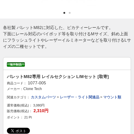
各社製 バレットM82に対応した、ピカティーレールです。
下面にレール対応のバイポッド等を取り付けるMサイズ、斜め上面
にフラッシュライトやレーザーイルミネーターなどを取り付けるLサ
イズの二種セットです。
バレットM82専用 レイルセクション L/Mセット [取寄]
1077-005
商品コード：
Clone Tech
メーカー：
カスタムパーツ
>
レーザー・ライト関連品
>
マウント類
関連カテゴリ：
通常価格(税込)：
3,080円
2,310円
販売価格(税込)：
ポイント： 21 Pt