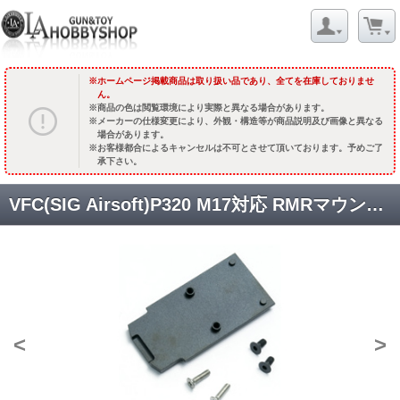
ホームページ掲載商品は取り扱い品であり、全てを在庫しておりませ
ん。
商品の色は閲覧環境により実際と異なる場合があります。
メーカーの仕様変更により、外観・構造等が商品説明及び画像と異なる
場合があります。
お客様都合によるキャンセルは不可とさせて頂いております。予めご了
承下さい。
VFC(SIG Airsoft)P320 M17対応 RMRマウントベース [品切中.輸入待ち]
<
>