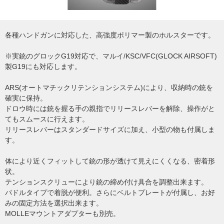
各種ハンドガンに対応した、高強度ポリマー製のホルスターです。
※実銃のグロックG19対応で、マルイ/KSC/VFC(GLOCK AIRSOFT)
製G19にも対応します。
ARS(オートマチックリテンションシステム)により、収納時の銃を
確実に保持。
ドロウ時には銃を握る手の親指でリリースレバーを解除、操作がと
てもスムースに行えます。
リリースレバーはスタンダードサイズに加え、小型の物も付属しま
す。
体により近くフィットして銃の形が透けて見えにくくなる、密着形
状。
テンションスクリューにより銃の締め付け具合を調整出来ます。
パドルタイプで着脱が便利。さらにベルトプレートが付属し、お好
みの固定方法を選択出来ます。
MOLLEマウントアダプターも別売。