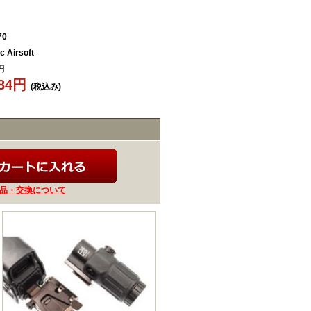
70
 Airsoft
円
384円
(税込み)
品・交換について