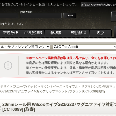
る信頼のガン＆トイホビー販売「L.A.ホビーショップ」
忘れた方はこちら
ホームページ掲載商品は取り扱い品であり、全てを在庫してお
商品の色は閲覧環境により実際と異なる場合があります。
メーカーの仕様変更により、外観・構造等が商品説明及び画像
お客様都合によるキャンセルは不可とさせて頂いております。
学サイト(スコープ/ドット)
>
マウントベース
>
ライフル・サブマシンガン等用マウ
G33/G237マグニファイヤ対応フリップマウント /ブラウン [CCT0099] [取寄]
20mmレール用 WilcoxタイプG33/G237マグニファイヤ対
[CCT0099] [取寄]