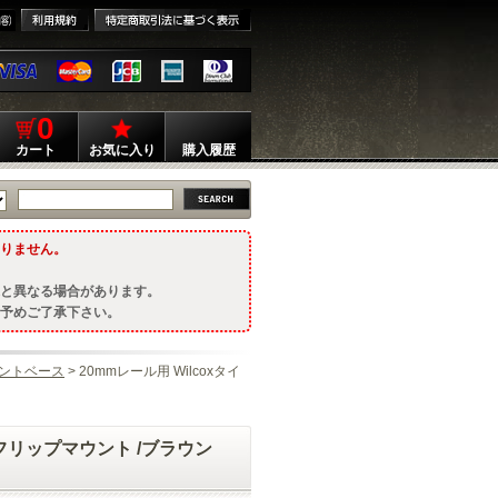
0
カート
お気に入り
購入履歴
りません。
と異なる場合があります。
予めご了承下さい。
ントベース
> 20mmレール用 Wilcoxタイ
応フリップマウント /ブラウン