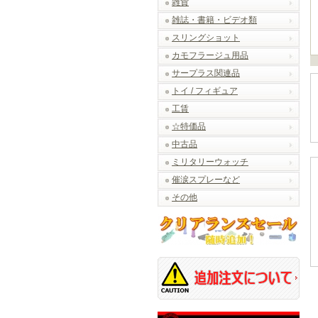
雑貨
雑誌・書籍・ビデオ類
スリングショット
カモフラージュ用品
サープラス関連品
トイ / フィギュア
工賃
☆特価品
中古品
ミリタリーウォッチ
催涙スプレーなど
その他