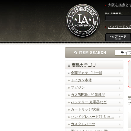
大阪を拠点とす
パスワードを
全商品カテゴリ一覧
トイガン本体
マガジン
ガス/BB弾など 消耗品
光
バッテリー 充電器など
プ
カートリッジ/火薬
ハンドグレネード(手りゅ…
カスタムパーツ