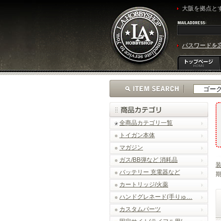
大阪を拠点とす
パスワードを
全商品カテゴリ一覧
トイガン本体
マガジン
ガス/BB弾など 消耗品
バッテリー 充電器など
期
カートリッジ/火薬
ハンドグレネード(手りゅ…
カスタムパーツ