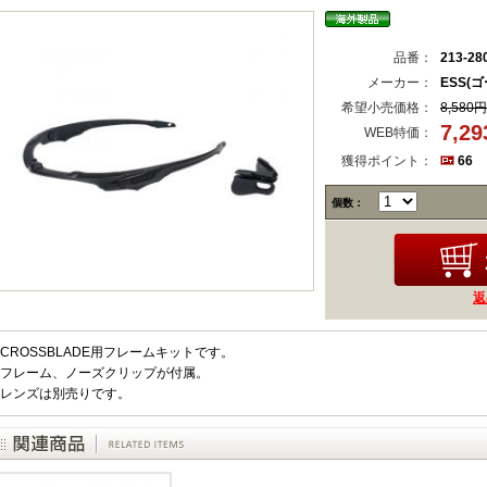
品番：
213-28
メーカー：
ESS(
希望小売価格：
8,580円
7,2
WEB特価：
獲得ポイント：
66
個数：
返
CROSSBLADE用フレームキットです。
フレーム、ノーズクリップが付属。
レンズは別売りです。