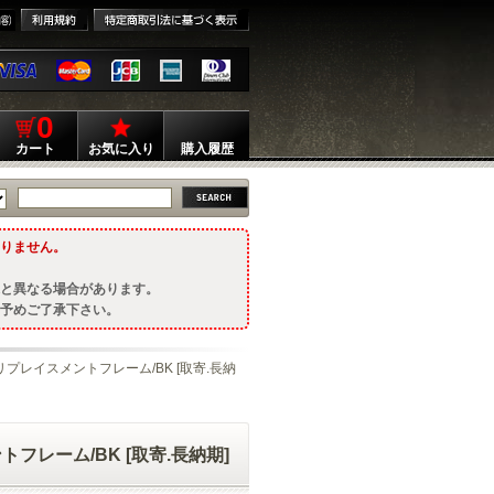
0
カート
お気に入り
購入履歴
りません。
と異なる場合があります。
予めご了承下さい。
ADE用リプレイスメントフレーム/BK [取寄.長納
メントフレーム/BK [取寄.長納期]