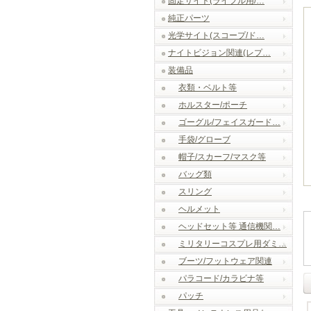
固定サイト(ライフル用/…
純正パーツ
光学サイト(スコープ/ド…
ナイトビジョン関連(レプ…
装備品
衣類・ベルト等
ホルスター/ポーチ
ゴーグル/フェイスガード…
手袋/グローブ
帽子/スカーフ/マスク等
バッグ類
スリング
ヘルメット
ヘッドセット等 通信機関…
ミリタリーコスプレ用ダミ…
ブーツ/フットウェア関連
パラコード/カラビナ等
パッチ