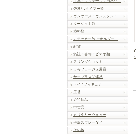
工具・メンテナンス用品な…
弾速計/タイマー等
ガンケース・ガンスタンド
ターゲット類
塗料類
ステッカー/キーホルダー…
雑貨
雑誌・書籍・ビデオ類
スリングショット
カモフラージュ用品
サープラス関連品
トイ / フィギュア
工賃
☆特価品
中古品
ミリタリーウォッチ
催涙スプレーなど
その他