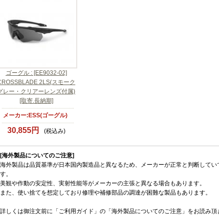
ゴーグル : [EE9032-02]
CROSSBLADE 2LS(スモーク
グレー・クリアーレンズ付属)
[取寄.長納期]
メーカー:ESS(ゴーグル)
30,855円
(税込み)
[海外製品についてのご注意]
海外製品は品質基準が日本国内製造品と異なるため、メーカーが正常と判断してい
す。
美観や作動の安定性、実射性能等がメーカーの主張と異なる場合もあります。
また、使い捨てを想定しており修理や補修部品の調達が困難な製品もあります。
詳しくは御注文前に「ご利用ガイド」の「海外製品についてのご注意」をお読み頂