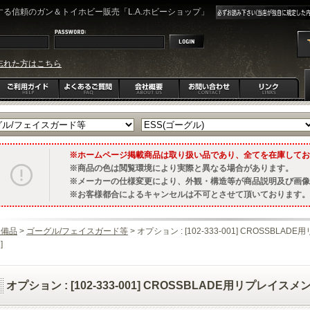
る信頼のガン＆トイホビー販売「L.A.ホビーショップ」
忘れた方はこちら
ホームページ掲載商品は取り扱い品であり、全てを在庫してお
商品の色は閲覧環境により実際と異なる場合があります。
メーカーの仕様変更により、外観・構造等が商品説明及び画像
お客様都合によるキャンセルは不可とさせて頂いております。
装備品
>
ゴーグル/フェイスガード等
> オプション : [102-333-001] CROSSBL
]
オプション : [102-333-001] CROSSBLADE用リプレイス