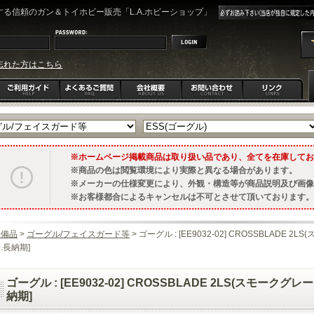
る信頼のガン＆トイホビー販売「L.A.ホビーショップ」
忘れた方はこちら
ホームページ掲載商品は取り扱い品であり、全てを在庫してお
商品の色は閲覧環境により実際と異なる場合があります。
メーカーの仕様変更により、外観・構造等が商品説明及び画像
お客様都合によるキャンセルは不可とさせて頂いております。
装備品
>
ゴーグル/フェイスガード等
> ゴーグル : [EE9032-02] CROSSBLADE
.長納期]
ゴーグル : [EE9032-02] CROSSBLADE 2LS(スモーク
納期]