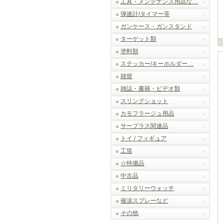
工具・メンテナンス用品な…
弾速計/タイマー等
ガンケース・ガンスタンド
ターゲット類
塗料類
ステッカー/キーホルダー…
雑貨
雑誌・書籍・ビデオ類
スリングショット
カモフラージュ用品
サープラス関連品
トイ / フィギュア
工賃
☆特価品
中古品
ミリタリーウォッチ
催涙スプレーなど
その他