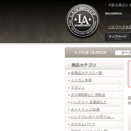
大阪を拠点とす
パスワードを
全商品カテゴリ一覧
トイガン本体
マガジン
ガス/BB弾など 消耗品
バッテリー 充電器など
寄
カートリッジ/火薬
ハンドグレネード(手りゅ…
カスタムパーツ