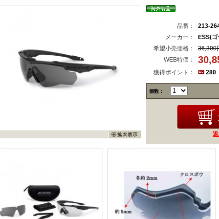
品番：
213-26
メーカー：
ESS(
希望小売価格：
36,300
30,
WEB特価：
獲得ポイント：
280
個数：
返