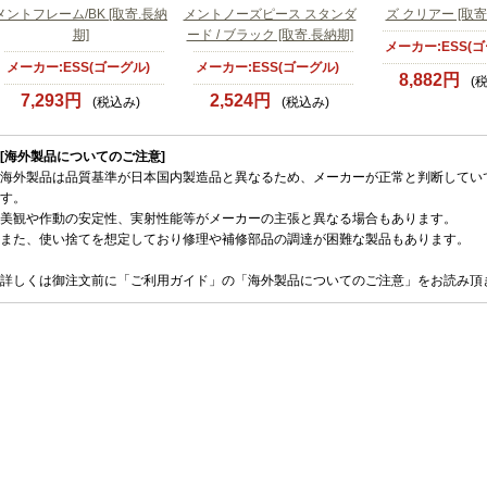
メントフレーム/BK [取寄.長納
メントノーズピース スタンダ
ズ クリアー [取寄
期]
ード / ブラック [取寄.長納期]
メーカー:ESS(ゴ
メーカー:ESS(ゴーグル)
メーカー:ESS(ゴーグル)
8,882円
(
7,293円
2,524円
(税込み)
(税込み)
[海外製品についてのご注意]
海外製品は品質基準が日本国内製造品と異なるため、メーカーが正常と判断してい
す。
美観や作動の安定性、実射性能等がメーカーの主張と異なる場合もあります。
また、使い捨てを想定しており修理や補修部品の調達が困難な製品もあります。
詳しくは御注文前に「ご利用ガイド」の「海外製品についてのご注意」をお読み頂