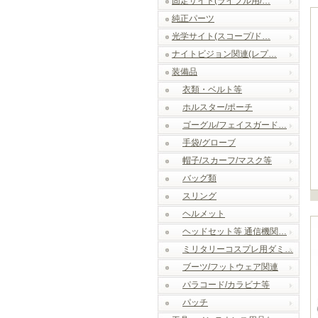
固定サイト(ライフル用/…
純正パーツ
光学サイト(スコープ/ド…
ナイトビジョン関連(レプ…
装備品
衣類・ベルト等
ホルスター/ポーチ
ゴーグル/フェイスガード…
手袋/グローブ
帽子/スカーフ/マスク等
バッグ類
スリング
ヘルメット
ヘッドセット等 通信機関…
ミリタリーコスプレ用ダミ…
ブーツ/フットウェア関連
パラコード/カラビナ等
パッチ