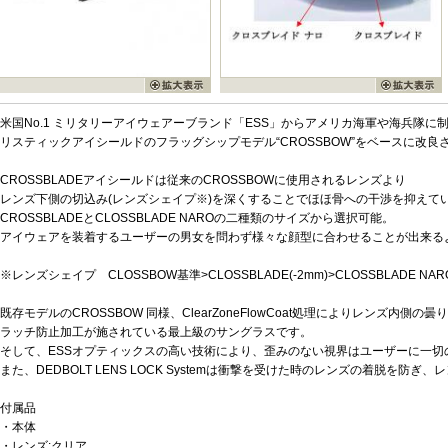
米国No.1 ミリタリーアイウェアーブランド「ESS」からアメリカ海軍や海兵隊に
リスティックアイシールドのフラッグシップモデル“CROSSBOW”をベースに改良され
CROSSBLADEアイシールドは従来のCROSSBOWに使用されるレンズより
レンズ下側の切込み(レンズシェイプ※)を深くすることでほほ骨への干渉を抑えて
CROSSBLADEとCLOSSBLADE NAROの二種類のサイズから選択可能。
アイウェアを装着するユーザーの男女を問わず様々な顔型に合わせることが出来る
※レンズシェイプ CLOSSBOW基準>CLOSSBLADE(-2mm)>CLOSSBLADE NARO
既存モデルのCROSSBOW 同様、ClearZoneFlowCoat処理によりレンズ内
ラッチ防止加工が施されている最上級のサングラスです。
そして、ESSオプティックスの高い技術により、歪みのない視界はユーザーに一切
また、DEDBOLT LENS LOCK Systemは衝撃を受けた時のレンズの着脱を
付属品
・本体
・レンズ:クリア