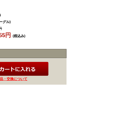
4
ゴーグル)
円
855円
(税込み)
品・交換について