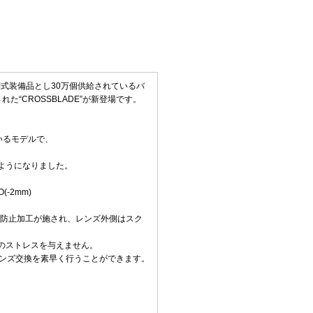
制式装備品とし30万個供給されているバ
た“CROSSBLADE”が新登場です。
いるモデルで、
ようになりました。
(-2mm)
側の曇り防止加工が施され、レンズ外側はスク
のストレスを与えません。
防ぎ、レンズ交換を素早く行うことができます。