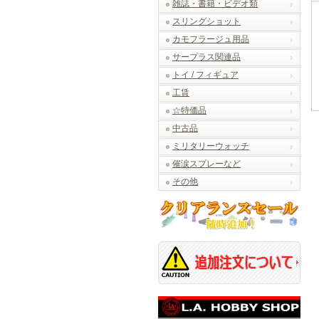
雑誌・書籍・ビデオ類
スリングショット
カモフラージュ用品
サープラス関連品
トイ / フィギュア
工賃
☆特価品
中古品
ミリタリーウォッチ
催涙スプレーなど
その他