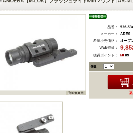
AMOEBA【M-LOK】フラッシュライトwithマウント [AR-ML-A
品番：
536-53
メーカー：
ARES
希望小売価格：
オープ
9,8
WEB特価：
獲得ポイント：
89
個数：
返