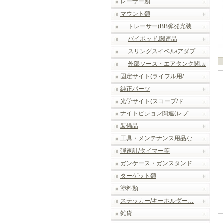
レーザー類
マウント類
トレーサー(BB弾発光装…
バイポッド.関連品
スリングスイベル/アダプ…
外部ソース・エアタンク関…
固定サイト(ライフル用/…
純正パーツ
光学サイト(スコープ/ド…
ナイトビジョン関連(レプ…
装備品
工具・メンテナンス用品な…
弾速計/タイマー等
ガンケース・ガンスタンド
ターゲット類
塗料類
ステッカー/キーホルダー…
雑貨