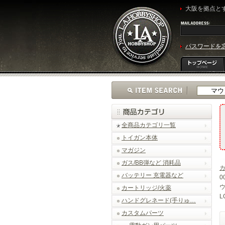
大阪を拠点とす
パスワードを
全商品カテゴリ一覧
トイガン本体
マガジン
ガス/BB弾など 消耗品
バッテリー 充電器など
0
ウ
カートリッジ/火薬
L
ハンドグレネード(手りゅ…
カスタムパーツ