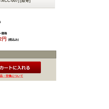
CC-007] [取寄]
4
ン価格
52円
(税込み)
品・交換について