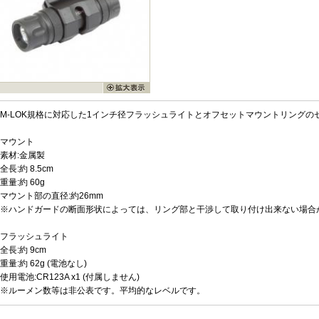
M-LOK規格に対応した1インチ径フラッシュライトとオフセットマウントリングの
マウント
素材:金属製
全長:約 8.5cm
重量:約 60g
マウント部の直径:約26mm
※ハンドガードの断面形状によっては、リング部と干渉して取り付け出来ない場合
フラッシュライト
全長:約 9cm
重量:約 62g (電池なし)
使用電池:CR123A x1 (付属しません)
※ルーメン数等は非公表です。平均的なレベルです。