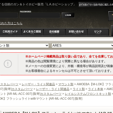
る信頼のガン＆トイホビー販売「L.A.ホビーショップ」
忘れた方はこちら
ホームページ掲載商品は取り扱い品であり、全てを在庫してお
商品の色は閲覧環境により実際と異なる場合があります。
メーカーの仕様変更により、外観・構造等が商品説明及び画像
お客様都合によるキャンセルは不可とさせて頂いております。
カスタムパーツ
>
レーザー・ライト関連品
>
マウント類
> AMOEBA【M-LOK】フラッ
07] [取寄]
カスタムパーツ
>
レーザー・ライト関連品
>
ライト類
>
ライト本体
> AM
ント [AR-ML-ACC-007] [取寄]
カスタムパーツ
>
レイルシステム/フロントキット類
OK】フラッシュライトwithマウント [AR-ML-ACC-007] [取寄]