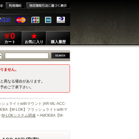
0
カート
お気に入り
購入履歴
りません。
と異なる場合があります。
予めご了承下さい。
シュライトwithマウント [AR-ML-ACC-
OEBA【M-LOK】フラッシュライトwithマ
>
M-LOKシステム関連
> AMOEBA【M-