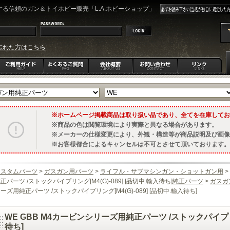
る信頼のガン＆トイホビー販売「L.A.ホビーショップ」
忘れた方はこちら
ホームページ掲載商品は取り扱い品であり、全てを在庫してお
商品の色は閲覧環境により実際と異なる場合があります。
メーカーの仕様変更により、外観・構造等が商品説明及び画像
お客様都合によるキャンセルは不可とさせて頂いております。
カスタムパーツ
>
ガスガン用パーツ
>
ライフル・サブマシンガン・ショットガン用
>
正パーツ /ストックパイプリング[M4(G)-089] [品切中.輸入待ち]
純正パーツ
>
ガスガ
ーズ用純正パーツ /ストックパイプリング[M4(G)-089] [品切中.輸入待ち]
WE GBB M4カービンシリーズ用純正パーツ /ストックパイプリング
待ち]