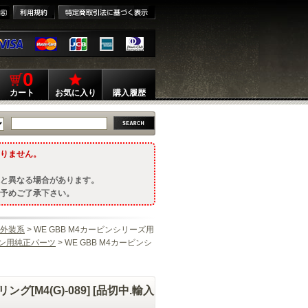
0
カート
お気に入り
購入履歴
りません。
と異なる場合があります。
予めご了承下さい。
外装系
> WE GBB M4カービンシリーズ用
ン用純正パーツ
> WE GBB M4カービンシ
[M4(G)-089] [品切中.輸入