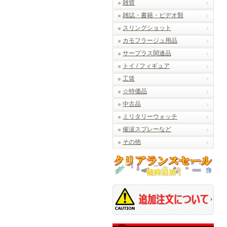
雑貨
雑誌・書籍・ビデオ類
スリングショット
カモフラージュ用品
サープラス関連品
トイ / フィギュア
工賃
☆特価品
中古品
ミリタリーウォッチ
催涙スプレーなど
その他