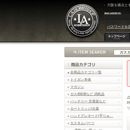
大阪を拠点とす
パスワードを
全商品カテゴリ一覧
トイガン本体
マガジン
ガス/BB弾など 消耗品
バッテリー 充電器など
純
リ
カートリッジ/火薬
ハンドグレネード(手りゅ…
カスタムパーツ