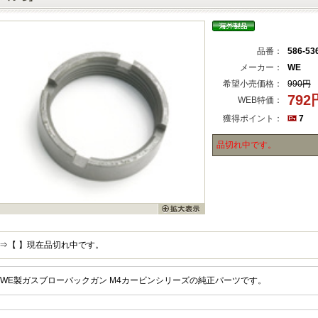
品番：
586-53
メーカー：
WE
希望小売価格：
990円
79
WEB特価：
獲得ポイント：
7
品切れ中です。
⇒【 】現在品切れ中です。
WE製ガスブローバックガン M4カービンシリーズの純正パーツです。