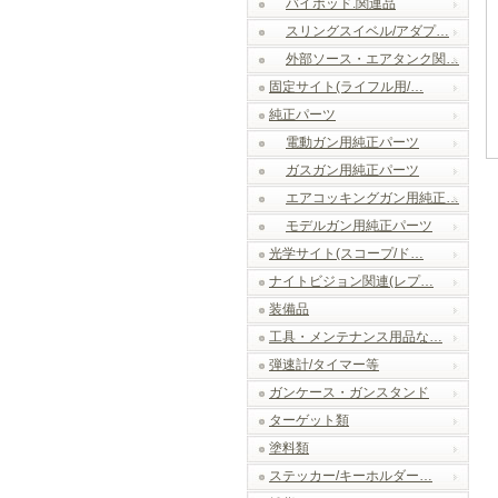
バイポッド.関連品
スリングスイベル/アダプ…
外部ソース・エアタンク関…
固定サイト(ライフル用/…
純正パーツ
電動ガン用純正パーツ
ガスガン用純正パーツ
エアコッキングガン用純正…
モデルガン用純正パーツ
光学サイト(スコープ/ド…
ナイトビジョン関連(レプ…
装備品
工具・メンテナンス用品な…
弾速計/タイマー等
ガンケース・ガンスタンド
ターゲット類
塗料類
ステッカー/キーホルダー…