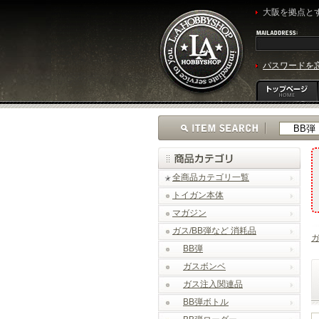
大阪を拠点とす
パスワードを
全商品カテゴリ一覧
トイガン本体
マガジン
ガス/BB弾など 消耗品
ガ
BB弾
ガスボンベ
ガス注入関連品
BB弾ボトル