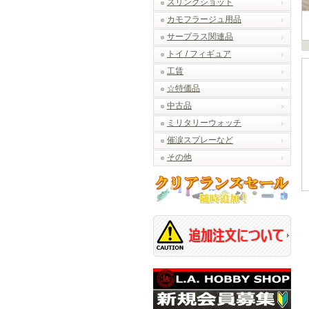
スリングショット
カモフラージュ用品
サープラス関連品
トイ / フィギュア
工賃
☆特価品
中古品
ミリタリーウォッチ
催涙スプレーなど
その他