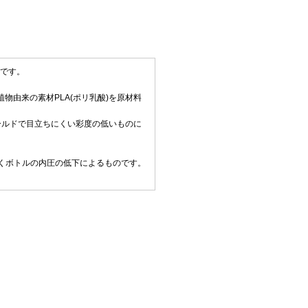
弾です。
植物由来の素材PLA(ポリ乳酸)を原材料
ールドで目立ちにくい彩度の低いものに
くボトルの内圧の低下によるものです。