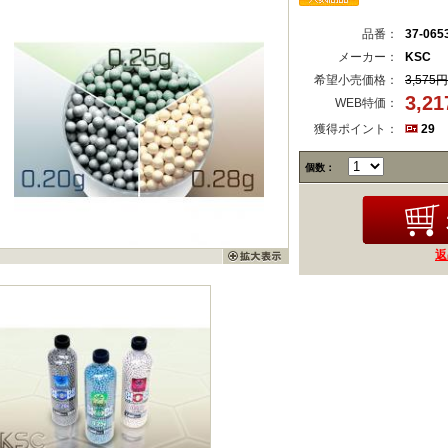
品番：
37-065
メーカー：
KSC
希望小売価格：
3,575円
3,2
WEB特価：
獲得ポイント：
29
個数：
返