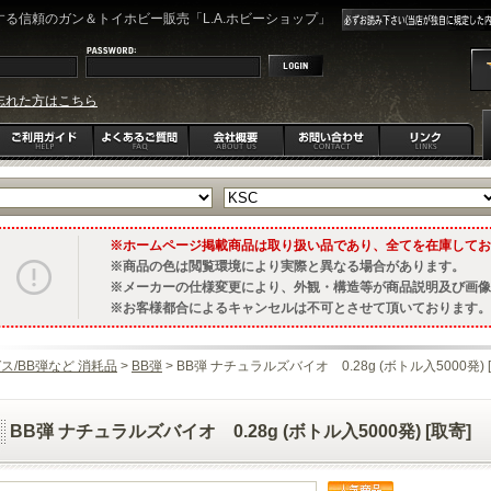
る信頼のガン＆トイホビー販売「L.A.ホビーショップ」
忘れた方はこちら
ホームページ掲載商品は取り扱い品であり、全てを在庫してお
商品の色は閲覧環境により実際と異なる場合があります。
メーカーの仕様変更により、外観・構造等が商品説明及び画像
お客様都合によるキャンセルは不可とさせて頂いております。
ス/BB弾など 消耗品
>
BB弾
> BB弾 ナチュラルズバイオ 0.28g (ボトル入5000発) 
BB弾 ナチュラルズバイオ 0.28g (ボトル入5000発) [取寄]