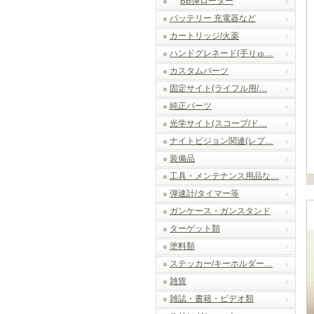
BB弾ローダー
バッテリー 充電器など
カートリッジ/火薬
ハンドグレネード(手りゅ…
カスタムパーツ
固定サイト(ライフル用/…
純正パーツ
光学サイト(スコープ/ド…
ナイトビジョン関連(レプ…
装備品
工具・メンテナンス用品な…
弾速計/タイマー等
ガンケース・ガンスタンド
ターゲット類
塗料類
ステッカー/キーホルダー…
雑貨
雑誌・書籍・ビデオ類