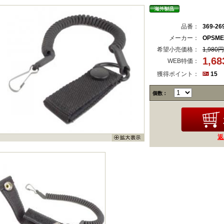
品番：
369-26
メーカー：
OPSM
希望小売価格：
1,980円
1,6
WEB特価：
獲得ポイント：
15
個数：
返