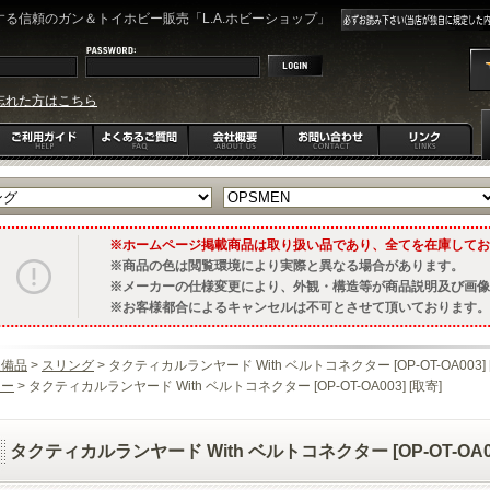
る信頼のガン＆トイホビー販売「L.A.ホビーショップ」
忘れた方はこちら
ホームページ掲載商品は取り扱い品であり、全てを在庫してお
商品の色は閲覧環境により実際と異なる場合があります。
メーカーの仕様変更により、外観・構造等が商品説明及び画像
お客様都合によるキャンセルは不可とさせて頂いております。
装備品
>
スリング
> タクティカルランヤード With ベルトコネクター [OP-OT-OA003] 
ター
> タクティカルランヤード With ベルトコネクター [OP-OT-OA003] [取寄]
タクティカルランヤード With ベルトコネクター [OP-OT-OA00