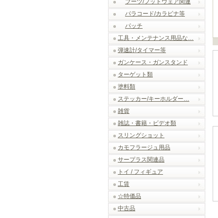
ブーツ/フットウェア関連
パラコード/カラビナ等
パッチ
工具・メンテナンス用品な…
弾速計/タイマー等
ガンケース・ガンスタンド
ターゲット類
塗料類
ステッカー/キーホルダー…
雑貨
雑誌・書籍・ビデオ類
スリングショット
カモフラージュ用品
サープラス関連品
トイ / フィギュア
工賃
☆特価品
中古品