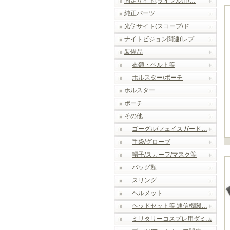
固定サイト(ライフル用/…
純正パーツ
光学サイト(スコープ/ド…
ナイトビジョン関連(レプ…
装備品
衣類・ベルト等
ホルスター/ポーチ
ホルスター
ポーチ
その他
ゴーグル/フェイスガード…
手袋/グローブ
帽子/スカーフ/マスク等
バッグ類
スリング
ヘルメット
ヘッドセット等 通信機関…
ミリタリーコスプレ用ダミ…