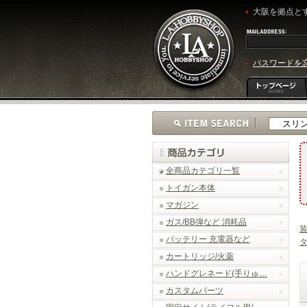
大阪を拠点とす
パスワードを
全商品カテゴリ一覧
トイガン本体
マガジン
ガス/BB弾など 消耗品
バッテリー 充電器など
カートリッジ/火薬
ハンドグレネード(手りゅ…
カスタムパーツ