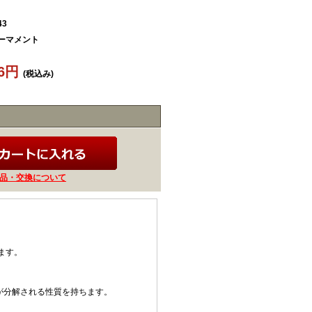
43
アーマメント
36円
(税込み)
品・交換について
ます。
%が分解される性質を持ちます。