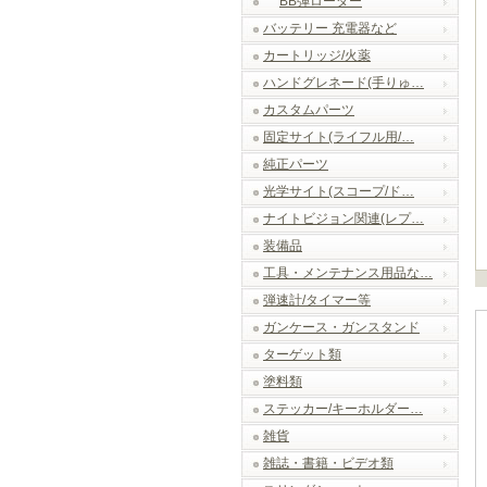
BB弾ローダー
バッテリー 充電器など
カートリッジ/火薬
ハンドグレネード(手りゅ…
カスタムパーツ
固定サイト(ライフル用/…
純正パーツ
光学サイト(スコープ/ド…
ナイトビジョン関連(レプ…
装備品
工具・メンテナンス用品な…
弾速計/タイマー等
ガンケース・ガンスタンド
ターゲット類
塗料類
ステッカー/キーホルダー…
雑貨
雑誌・書籍・ビデオ類