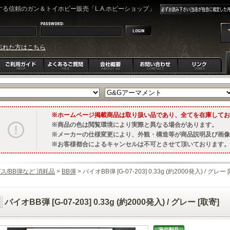
る信頼のガン＆トイホビー販売「L.A.ホビーショップ」
忘れた方はこちら
ホームページ掲載商品は取り扱い品であり、全てを在庫してお
商品の色は閲覧環境により実際と異なる場合があります。
メーカーの仕様変更により、外観・構造等が商品説明及び画像
お客様都合によるキャンセルは不可とさせて頂いております。
ス/BB弾など 消耗品
>
BB弾
> バイオBB弾 [G-07-203] 0.33g (約2000発入) / グレー 
バイオBB弾 [G-07-203] 0.33g (約2000発入) / グレー [取寄]