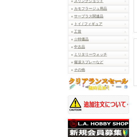
スリングショット
カモフラージュ用品
サープラス関連品
トイ / フィギュア
工賃
☆特価品
中古品
ミリタリーウォッチ
催涙スプレーなど
その他