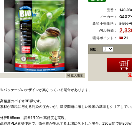
品番：
140-03
メーカー：
G&G
希望小売価格：
2,596円
2,3
WEB特価：
獲得ポイント：
21
個数：
返
※パッケージのデザインが異なっている場合があります。
高精度のバイオBB弾です。
素材が環境に与える汚染の度合いが、環境問題に厳しい欧米の基準をクリアしてい
外径5.95mm、誤差1/100の高精度を実現。
高純度PLA素材使用で、微生物が生息する土壌に落下した場合、130日間で約90