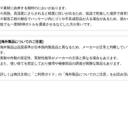
※素材に由来する独特のにおいがあります。
※高熱、高湿度にさらされると精度に狂いが出るため、低温で乾燥した場所で保管
※製造工程の都合でパッケージ内にゴミや不良成型品が入る場合があるため、袋か
低でも一度BB弾ボトルを通過させるなどした方が良いです。
[海外製品についてのご注意]
海外製品は品質基準が日本国内製造品と異なるため、メーカーが正常と判断してい
す。
美観や作動の安定性、実射性能等がメーカーの主張と異なる場合もあります。
また、使い捨てを想定しており修理や補修部品の調達が困難な製品もあります。
詳しくは御注文前に「ご利用ガイド」の「海外製品についてのご注意」をお読み頂