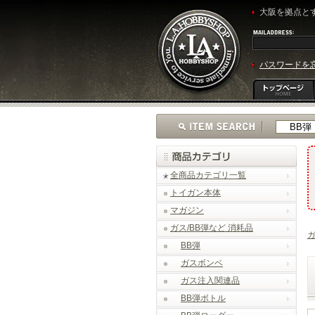
大阪を拠点とす
パスワードを
全商品カテゴリ一覧
トイガン本体
マガジン
ガス/BB弾など 消耗品
ガ
BB弾
ガスボンベ
ガス注入関連品
BB弾ボトル