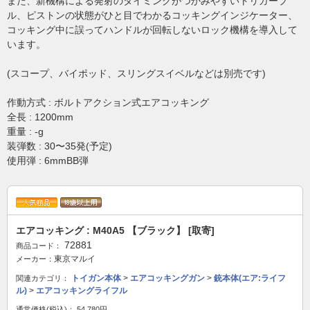
また、新機構による発射のタイミングがつかみやすいトリガープ
ル、ピストンの状態がひと目でわかるコッキングインジケーター、
コッキング中に誤ってハンドルが回転しないロック機構を導入して
います。
(スコープ、バイポッド、スリングスイベルなどは別売です)
作動方式 : ボルトアクション式エアコッキング
全長 : 1200mm
重量 : -g
装弾数 : 30〜35発(予定)
使用弾 : 6mmBB弾
エアコッキング : M40A5 【ブラック】 [取寄]
72881
商品コード：
東京マルイ
メーカー：
トイガン本体
>
エアコッキングガン
>
銃本体(エア:ライフ
関連カテゴリ：
ル)
>
エアコッキングライフル
通常価格(税込)：
54,780円