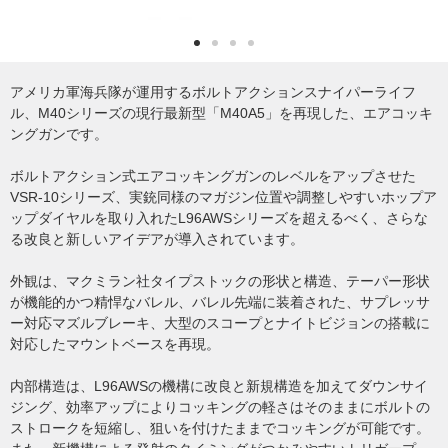
アメリカ軍海兵隊が運用するボルトアクションスナイパーライフ
ル、M40シリーズの現行最新型「M40A5」を再現した、エアコッキ
ングガンです。
ボルトアクション式エアコッキングガンのレベルをアップさせた
VSR-10シリーズ、実銃同様のマガジン位置や調整しやすいホップア
ップダイヤルを取り入れたL96AWSシリーズを超えるべく、さらな
る改良と新しいアイデアが導入されています。
外観は、マクミラン社タイプストックの形状と構造、テーパー形状
が機能的かつ精悍なバレル、バレル先端に装着された、サプレッサ
ー対応マズルブレーキ、大型のスコープとナイトビジョンの搭載に
対応したマウントベースを再現。
内部構造は、L96AWSの機構に改良と新規構造を加えてダウンサイ
ジング、効率アップによりコッキングの軽さはそのままにボルトの
ストロークを短縮し、狙いを付けたままでコッキングが可能です。