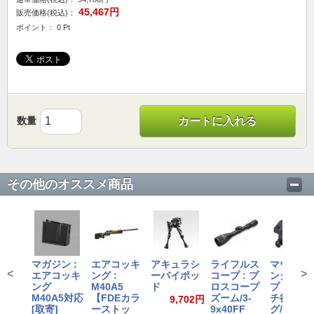
45,467円
販売価格(税込)：
ポイント： 0 Pt
数量
カートに入れる
その他のオススメ商品
マガジン :
エアコッキ
アキュラシ
ライフルス
マウント
<
>
エアコッキ
ング :
ーバイポッ
コープ : プ
ング:スコ
ング
M40A5
ド
ロスコープ
プ 用 1イ
M40A5対応
【FDEカラ
ズーム/3-
チ径リン
9,702円
[取寄]
ーストッ
9x40FF
グ/HIGH(