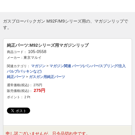
ガスブローバックガン M92F/M9シリーズ用の、マガジンリップで
す。
純正パーツ:M92シリーズ用マガジンリップ
105-0558
商品コード：
東京マルイ
メーカー：
マガジン
>
マガジン関連 パーツ(バンパー/スプリング/注入
関連カテゴリ：
バルブ/パッキンなど)
純正パーツ
>
ガスガン用純正パーツ
通常価格(税込)：
275円
275円
販売価格(税込)：
ポイント： 2 Pt
申し訳ございませんが、只今品切れ中です。