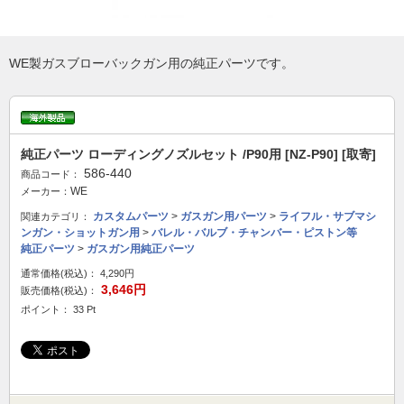
WE製ガスブローバックガン用の純正パーツです。
純正パーツ ローディングノズルセット /P90用 [NZ-P90] [取寄]
586-440
商品コード：
WE
メーカー：
カスタムパーツ
>
ガスガン用パーツ
>
ライフル・サブマシ
関連カテゴリ：
ンガン・ショットガン用
>
バレル・バルブ・チャンバー・ピストン等
純正パーツ
>
ガスガン用純正パーツ
通常価格(税込)：
4,290円
3,646円
販売価格(税込)：
ポイント： 33 Pt