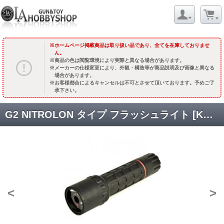
ホームページ掲載商品は取り扱い品であり、全てを在庫しておりませ
ん。
商品の色は閲覧環境により実際と異なる場合があります。
メーカーの仕様変更により、外観・構造等が商品説明及び画像と異なる
場合があります。
お客様都合によるキャンセルは不可とさせて頂いております。予めご了
承下さい。
G2 NITROLON タイプ フラッシュライト [KW-FL-059] [取寄]
<
>