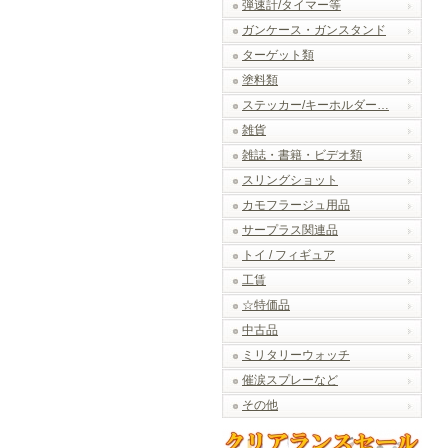
弾速計/タイマー等
ガンケース・ガンスタンド
ターゲット類
塗料類
ステッカー/キーホルダー…
雑貨
雑誌・書籍・ビデオ類
スリングショット
カモフラージュ用品
サープラス関連品
トイ / フィギュア
工賃
☆特価品
中古品
ミリタリーウォッチ
催涙スプレーなど
その他