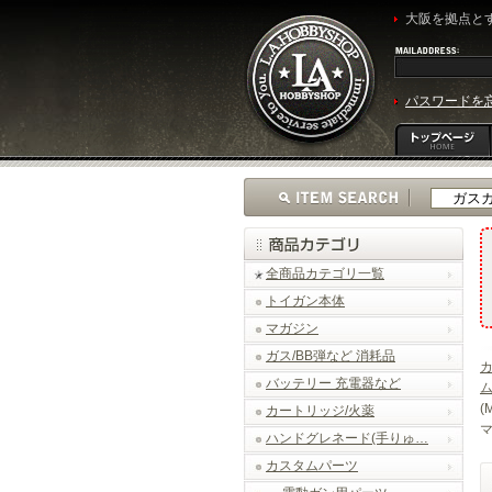
大阪を拠点とす
パスワードを
全商品カテゴリ一覧
トイガン本体
マガジン
ガス/BB弾など 消耗品
バッテリー 充電器など
(
カートリッジ/火薬
マ
ハンドグレネード(手りゅ…
カスタムパーツ