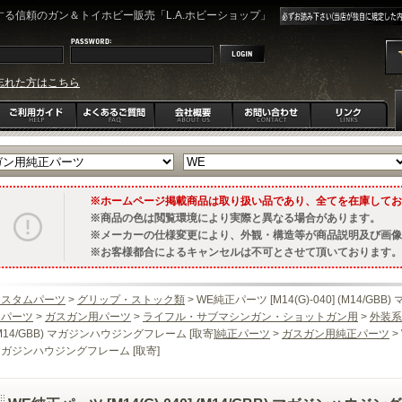
る信頼のガン＆トイホビー販売「L.A.ホビーショップ」
忘れた方はこちら
ホームページ掲載商品は取り扱い品であり、全てを在庫してお
商品の色は閲覧環境により実際と異なる場合があります。
メーカーの仕様変更により、外観・構造等が商品説明及び画像
お客様都合によるキャンセルは不可とさせて頂いております。
カスタムパーツ
>
グリップ・ストック類
> WE純正パーツ [M14(G)-040] (M14/G
ムパーツ
>
ガスガン用パーツ
>
ライフル・サブマシンガン・ショットガン用
>
外装系
M14/GBB) マガジンハウジングフレーム [取寄]
純正パーツ
>
ガスガン用純正パーツ
>
ガジンハウジングフレーム [取寄]