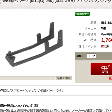
WE純正パーツ [M14(G)-040] (M14/GBB) マガジンハウジン
品番：
586-38
メーカー：
WE
希望小売価格：
2,200円
1,7
WEB特価：
獲得ポイント：
16
個数：
返
WE製ガスブローバックガンの純正パーツです。
[海外製品についてのご注意]
海外製品は品質基準が日本国内製造品と異なるため、メーカーが正常と判断してい