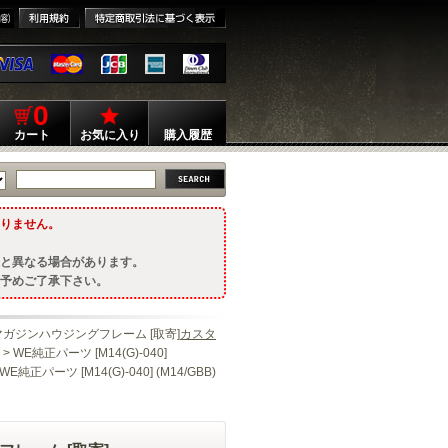
0
カート
お気に入り
購入履歴
りません。
と異なる場合があります。
予めご了承下さい。
BB) マガジンハウジングフレーム [取寄]
カスタ
> WE純正パーツ [M14(G)-040]
 WE純正パーツ [M14(G)-040] (M14/GBB)