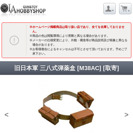
ホームページ掲載商品は取り扱い品であり、全てを在庫しておりませ
ん。
商品の色は閲覧環境により実際と異なる場合があります。
メーカーの仕様変更により、外観・構造等が商品説明及び画像と異なる
場合があります。
お客様都合によるキャンセルは不可とさせて頂いております。予めご了
承下さい。
旧日本軍 三八式弾薬盒 [M38AC] [取寄]
<
>