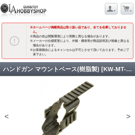
ホームページ掲載商品は取り扱い品であり、全てを在庫しておりませ
ん。
商品の色は閲覧環境により実際と異なる場合があります。
メーカーの仕様変更により、外観・構造等が商品説明及び画像と異なる
場合があります。
お客様都合によるキャンセルは不可とさせて頂いております。予めご了
承下さい。
ハンドガン マウントベース(樹脂製) [KW-MT-065] [品切中.再生産待ち]
<
>