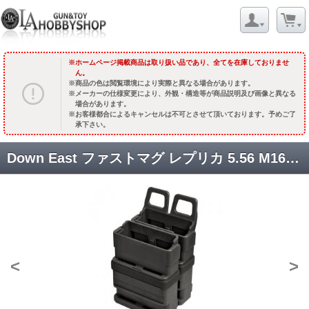
ホームページ掲載商品は取り扱い品であり、全てを在庫しておりませ
ん。
商品の色は閲覧環境により実際と異なる場合があります。
メーカーの仕様変更により、外観・構造等が商品説明及び画像と異なる
場合があります。
お客様都合によるキャンセルは不可とさせて頂いております。予めご了
承下さい。
Down East ファストマグ レプリカ 5.56 M16/M4用 (2個入) [KW-MG-015] [取寄]
<
>