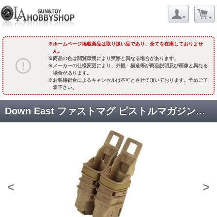
ホームページ掲載商品は取り扱い品であり、全てを在庫しておりませ
ん。
商品の色は閲覧環境により実際と異なる場合があります。
メーカーの仕様変更により、外観・構造等が商品説明及び画像と異なる
場合があります。
お客様都合によるキャンセルは不可とさせて頂いております。予めご了
承下さい。
Down East ファストマグ ピストルマガジン用 レプリカ(2個入) [KW-MG-013] [取寄]
<
>