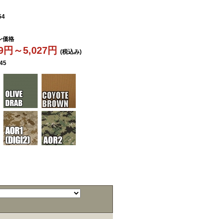
54
ン価格
19円～5,027円
(税込み)
45