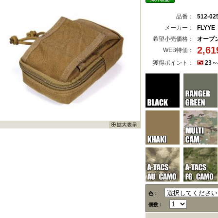
品番：
512-02
メーカー：
FLYYE
希望小売価格：
オープ
2,6
WEB特価：
獲得ポイント：
23～
色：
個数：