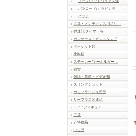
ブーツ/フットウェア関連
パラコード/カラビナ等
パッチ
工具・メンテナンス用品な…
弾速計/タイマー等
ガンケース・ガンスタンド
ターゲット類
塗料類
ステッカー/キーホルダー…
雑貨
雑誌・書籍・ビデオ類
スリングショット
カモフラージュ用品
サープラス関連品
トイ / フィギュア
工賃
☆特価品
中古品