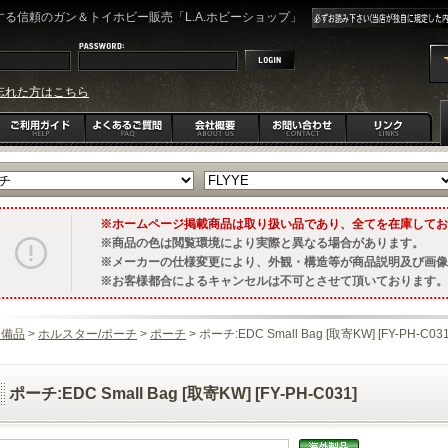
る信頼のガン＆トイホビー販売「L.A.ホビーショップ」
忘れた方はこちら
ホームページ掲載商品は取り扱い品であり、全てを在庫してお
商品の色は閲覧環境により実際と異なる場合があります。
メーカーの仕様変更により、外観・構造等が商品説明及び画像
お客様都合によるキャンセルは不可とさせて頂いております。
装備品
>
ホルスター/ポーチ
>
ポーチ
> ポーチ:EDC Small Bag [取寄KW] [FY-PH-C031
ポーチ:EDC Small Bag [取寄KW] [FY-PH-C031]