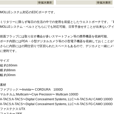
MOLLEシステム対応のEDCポーチです。
ミリタリーに限らず毎日の生活の中での使用を前提としたウエストポーチです。「EDC」とは
MOLLEシステム・ベルトどちらにでも対応可能、日常手放せすことが出来ないア
前面フラップには取り出す機会が多いスマートフォン等の携帯機器を収納可能、
ポーチ内部にはPDA・小型デジタルカメラ等の小型電子機器を収納しておくことが
さらに内部にはの間仕切りで区切られたスペースもあるので、デジカメと一緒にメ
に便利です。
サイズ
縦 約160mm
横 約88mm
幅 約30mm
素材
ファブリック:〜Invista〜 CORDURA 1000D
マルチカム:Multicam〜Crye Precision〜 Multicam 1000D
A-TACS:A-TACS〜Digital Concealment Systems, LLC〜A-TACS AU CAMO 1000D
A-TACS:A-TACS〜Digital Concealment Systems, LLC〜A-TACS FG CAMO 1000D
ファステクス:UTX
ファスナー:YKK