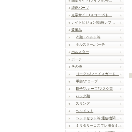
固定サイト(ライフル用/…
純正パーツ
光学サイト(スコープ/ド…
ナイトビジョン関連(レプ…
装備品
衣類・ベルト等
ホルスター/ポーチ
ホルスター
ポーチ
その他
ゴーグル/フェイスガード…
手袋/グローブ
帽子/スカーフ/マスク等
バッグ類
スリング
ヘルメット
ヘッドセット等 通信機関…
ミリタリーコスプレ用ダミ…