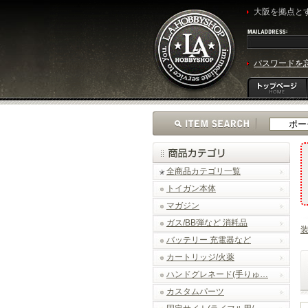
大阪を拠点とす
パスワードを
全商品カテゴリ一覧
トイガン本体
マガジン
ガス/BB弾など 消耗品
バッテリー 充電器など
カートリッジ/火薬
ハンドグレネード(手りゅ…
カスタムパーツ