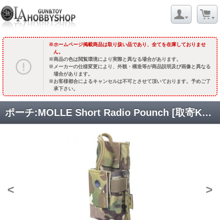
ホームページ掲載商品は取り扱い品であり、全てを在庫しておりませ
ん。
商品の色は閲覧環境により実際と異なる場合があります。
メーカーの仕様変更により、外観・構造等が商品説明及び画像と異なる
場合があります。
お客様都合によるキャンセルは不可とさせて頂いております。予めご了
承下さい。
ポーチ:MOLLE Short Radio Pounch [取寄KW] [FY-PH-C009]
<
>