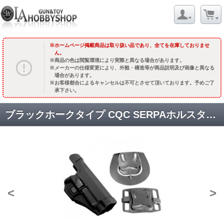
ホームページ掲載商品は取り扱い品であり、全てを在庫しておりませ
ん。
商品の色は閲覧環境により実際と異なる場合があります。
メーカーの仕様変更により、外観・構造等が商品説明及び画像と異なる
場合があります。
お客様都合によるキャンセルは不可とさせて頂いております。予めご了
承下さい。
ブラックホークタイプ CQC SERPAホルスター (P226/220用) [KW-HT-013] [取寄]
<
>