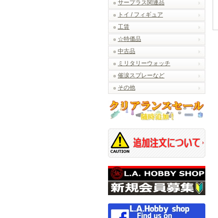
サープラス関連品
トイ / フィギュア
工賃
☆特価品
中古品
ミリタリーウォッチ
催涙スプレーなど
その他