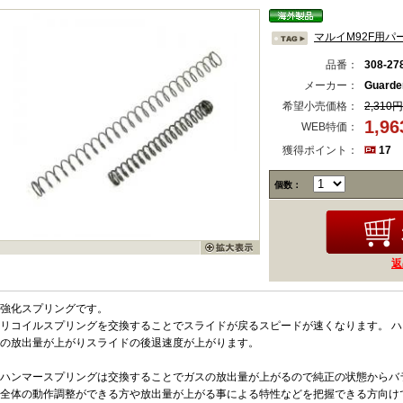
マルイM92F用パ
品番：
308-27
メーカー：
Guard
希望小売価格：
2,310円
1,9
WEB特価：
獲得ポイント：
17
個数：
返
強化スプリングです。
リコイルスプリングを交換することでスライドが戻るスピードが速くなります。 
の放出量が上がりスライドの後退速度が上がります。
ハンマースプリングは交換することでガスの放出量が上がるので純正の状態からバ
全体の動作調整ができる方や放出量が上がる事による特性などを把握できる方向け