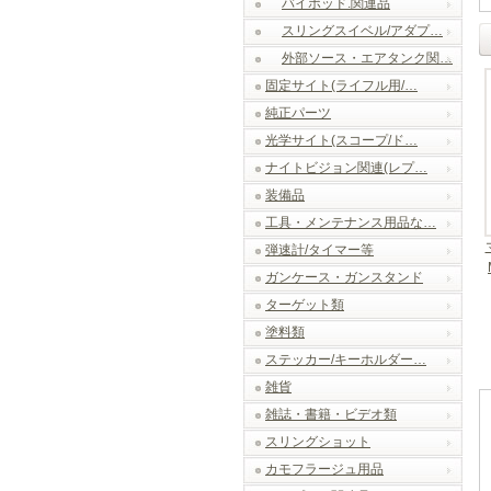
バイポッド.関連品
スリングスイベル/アダプ…
外部ソース・エアタンク関…
固定サイト(ライフル用/…
純正パーツ
光学サイト(スコープ/ド…
ナイトビジョン関連(レプ…
装備品
工具・メンテナンス用品な…
弾速計/タイマー等
ガンケース・ガンスタンド
ターゲット類
塗料類
ステッカー/キーホルダー…
雑貨
雑誌・書籍・ビデオ類
スリングショット
カモフラージュ用品