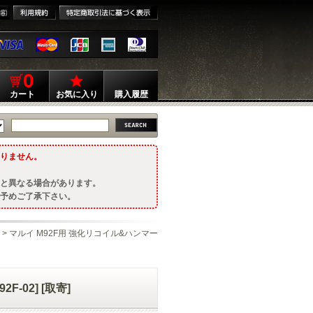
0
カート
お気に入り
購入履歴
りません。
と異なる場合があります。
予めご了承下さい。
> マルイ M92F用 強化リコイル&ハンマー
-02] [取寄]