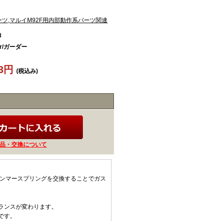
ーツ,マルイM92F用内部動作系パーツ関連
8
er/ガーダー
63円
(税込み)
品・交換について
ハンマースプリングを交換することでガス
ランスが変わります。
です。