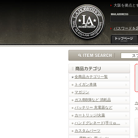
大阪を拠点とす
パスワードを
全商品カテゴリ一覧
トイガン本体
マガジン
ガス/BB弾など 消耗品
バッテリー 充電器など
ス
カートリッジ/火薬
ハンドグレネード(手りゅ…
カスタムパーツ