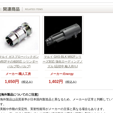
マルイ ガスブローバックガン
マルイ GAS-BLK M92Fシリ
M92Fその他対応 シリンダー
ーズ対応 強化ローディングノ
バルブ[D-バルブ]
ズル [品切中.輸入待ち]
メーカー:職人工房
メーカー:Energy
1,650円
1,402円
(税込み)
(税込み)
[海外製品についてのご注意]
海外製品は品質基準が日本国内製造品と異なるため、メーカーが正常と判断してい
す。
美観や作動の安定性、実射性能等がメーカーの主張と異なる場合もあります。