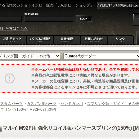
る信頼のガン＆トイホビー販売「L.A.ホビーショップ」
忘れた方はこちら
ホームページ掲載商品は取り扱い品であり、全てを在庫してお
商品の色は閲覧環境により実際と異なる場合があります。
メーカーの仕様変更により、外観・構造等が商品説明及び画像
お客様都合によるキャンセルは不可とさせて頂いております。
カスタムパーツ
>
ガスガン用パーツ
>
ハンドガン用
>
スプリング類・ガイド・その他
プリング(150%) [M92F-02] [取寄]
マルイ M92F用 強化リコイル&ハンマースプリング(150%) [M92F