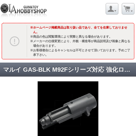
ホームページ掲載商品は取り扱い品であり、全てを在庫しておりませ
ん。
商品の色は閲覧環境により実際と異なる場合があります。
メーカーの仕様変更により、外観・構造等が商品説明及び画像と異なる
場合があります。
お客様都合によるキャンセルは不可とさせて頂いております。予めご了
承下さい。
マルイ GAS-BLK M92Fシリーズ対応 強化ローディングノズル [品切中.輸入待ち]