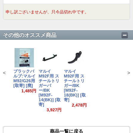
申し訳ございませんが、只今品切れ中です。
その他のオススメ商品
ブラックバ
マルイ
マルイ
<
>
ルブ:マルイ
M92F用 ス
M92F用 ス
M92/G26用
チールトリ
チールトリ
[取寄] [廃]
ガーバ
ガー/BK
ー/BK
[M92F-
1,485円
[M92F-
18(BK)] [取
14(BK)] [取
寄]
寄]
2,478円
3,927円
商品一覧に戻る