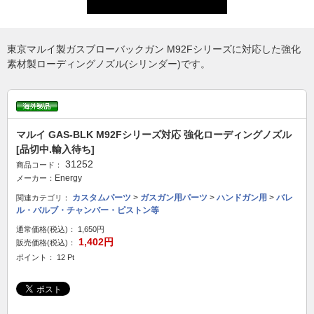
東京マルイ製ガスブローバックガン M92Fシリーズに対応した強化
素材製ローディングノズル(シリンダー)です。
マルイ GAS-BLK M92Fシリーズ対応 強化ローディングノズル
[品切中.輸入待ち]
31252
商品コード：
Energy
メーカー：
カスタムパーツ
>
ガスガン用パーツ
>
ハンドガン用
>
バレ
関連カテゴリ：
ル・バルブ・チャンバー・ピストン等
通常価格(税込)：
1,650円
1,402円
販売価格(税込)：
ポイント： 12 Pt