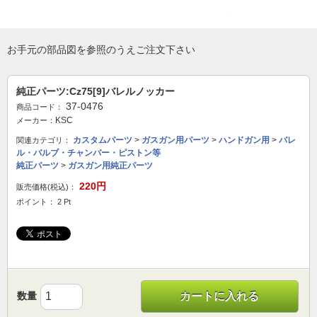
お手元の部品図を参照のうえご注文下さい
純正パーツ:Cz75[9]バレルノッカー
37-0476
商品コード：
KSC
メーカー：
カスタムパーツ
>
ガスガン用パーツ
>
ハンドガン用
>
バレ
関連カテゴリ：
ル・バルブ・チャンバー・ピストン等
純正パーツ
>
ガスガン用純正パーツ
220円
販売価格(税込)：
ポイント： 2 Pt
数量
カートに入れる