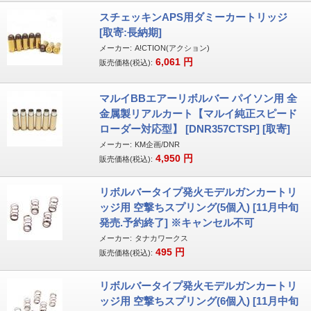
スチェッキンAPS用ダミーカートリッジ
[取寄:長納期]
メーカー:
A!CTION(アクション)
6,061
円
販売価格(税込):
マルイBBエアーリボルバー パイソン用 全
金属製リアルカート【マルイ純正スピード
ローダー対応型】 [DNR357CTSP] [取寄]
メーカー:
KM企画/DNR
4,950
円
販売価格(税込):
リボルバータイプ発火モデルガンカートリ
ッジ用 空撃ちスプリング(5個入) [11月中旬
発売.予約終了] ※キャンセル不可
メーカー:
タナカワークス
495
円
販売価格(税込):
リボルバータイプ発火モデルガンカートリ
ッジ用 空撃ちスプリング(6個入) [11月中旬