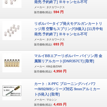
発売.予約終了] ※キャンセル不可
メーカー:
タナカワークス
594
円
販売価格(税込):
リボルバータイプ発火モデルガンカートリ
ッジ用 空撃ちスプリング(8個入) [11月中旬
発売.予約終了] ※キャンセル不可
メーカー:
タナカワークス
693
円
販売価格(税込):
マルイBBエアーリボルバー パイソン用 金
属製リアルカート[DNR357CT] [取寄]
メーカー:
KM企画/DNR
4,950
円
販売価格(税込):
カート : X-PFC ブローニングハイパワ
ー/M92/M9シリーズ対応 9mmアルミカー
ト(5発入) [取寄]
メーカー:
マルシン
4,455
円
販売価格(税込):