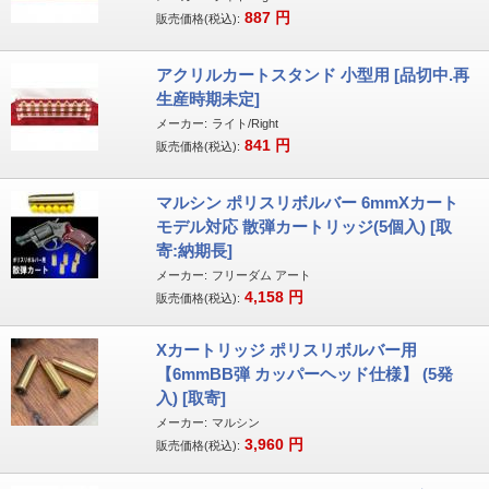
887
円
販売価格(税込):
アクリルカートスタンド 小型用 [品切中.再
生産時期未定]
メーカー:
ライト/Right
841
円
販売価格(税込):
マルシン ポリスリボルバー 6mmXカート
モデル対応 散弾カートリッジ(5個入) [取
寄:納期長]
メーカー:
フリーダム アート
4,158
円
販売価格(税込):
Xカートリッジ ポリスリボルバー用
【6mmBB弾 カッパーヘッド仕様】 (5発
入) [取寄]
メーカー:
マルシン
3,960
円
販売価格(税込):