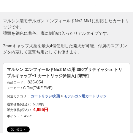
マルシン製モデルガン エンフィールドNo2 Mk1に対応したカートリ
ッジです。
弾頭を銅色に着色、底に刻印の入ったリアルタイプです。
7mmキャップ火薬を最大4個使用した発火が可能、付属のスプリン
グを内蔵して空撃ち用としても使えます。
マルシン エンフィールドNo2 Mk1用 380ブリティッシュ トリ
プルキャップ+1 カートリッジ(6個入) [取寄]
825-054
商品コード：
C-Tec(TAKE FIVE)
メーカー：
カートリッジ/火薬
>
モデルガン用カートリッジ
関連カテゴリ：
通常価格(税込)：
5,830円
4,955円
販売価格(税込)：
ポイント： 45 Pt