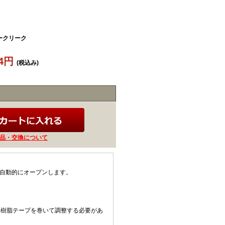
ークリーク
24円
(税込み)
品・交換について
けで自動的にオープンします。
。
、樹脂テープを巻いて調整する必要があ