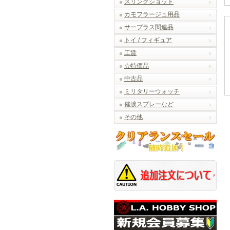
スリングショット
カモフラージュ用品
サープラス関連品
トイ / フィギュア
工賃
☆特価品
中古品
ミリタリーウォッチ
催涙スプレーなど
その他