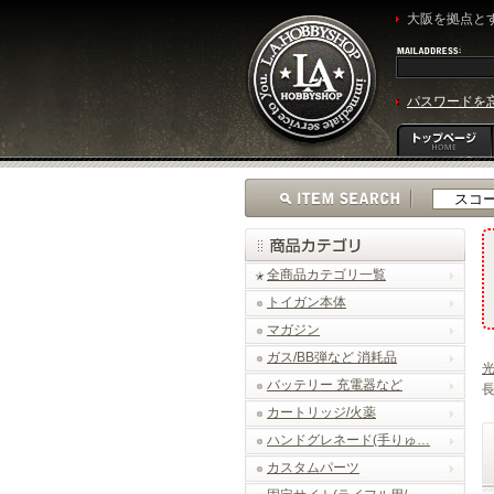
大阪を拠点とす
パスワードを
全商品カテゴリ一覧
トイガン本体
マガジン
ガス/BB弾など 消耗品
光
バッテリー 充電器など
長
カートリッジ/火薬
ハンドグレネード(手りゅ…
カスタムパーツ