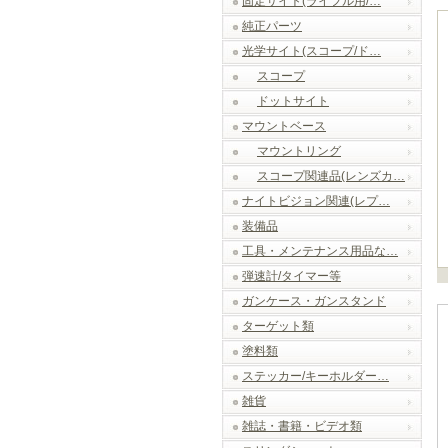
固定サイト(ライフル用/…
純正パーツ
光学サイト(スコープ/ド…
スコープ
ドットサイト
マウントベース
マウントリング
スコープ関連品(レンズカ…
ナイトビジョン関連(レプ…
装備品
工具・メンテナンス用品な…
弾速計/タイマー等
ガンケース・ガンスタンド
ターゲット類
塗料類
ステッカー/キーホルダー…
雑貨
雑誌・書籍・ビデオ類