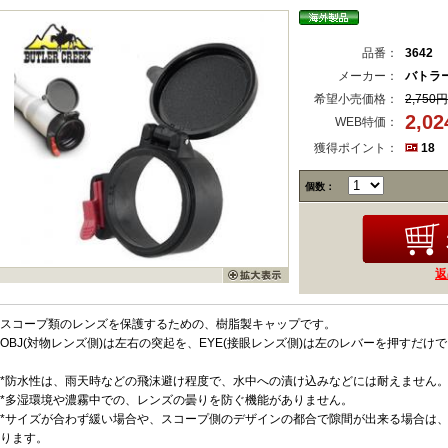
品番：
3642
メーカー：
バトラ
希望小売価格：
2,750円
2,0
WEB特価：
獲得ポイント：
18
個数：
返
スコープ類のレンズを保護するための、樹脂製キャップです。
OBJ(対物レンズ側)は左右の突起を、EYE(接眼レンズ側)は左のレバーを押すだ
*防水性は、雨天時などの飛沫避け程度で、水中への漬け込みなどには耐えません
*多湿環境や濃霧中での、レンズの曇りを防ぐ機能がありません。
*サイズが合わず緩い場合や、スコープ側のデザインの都合で隙間が出来る場合は
ります。