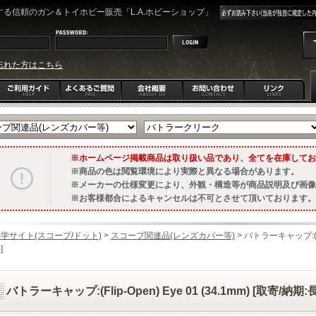
る信頼のガン＆トイホビー販売「L.A.ホビーショップ」
忘れた方はこちら
ホームページ掲載商品は取り扱い品であり、全てを在庫してお
商品の色は閲覧環境により実際と異なる場合があります。
メーカーの仕様変更により、外観・構造等が商品説明及び画像
お客様都合によるキャンセルは不可とさせて頂いております。
学サイト(スコープ/ドット)
>
スコープ関連品(レンズカバー等)
> バトラーキャップ:(Flip
]
バトラーキャップ:(Flip-Open) Eye 01 (34.1mm) [取寄/納期:長