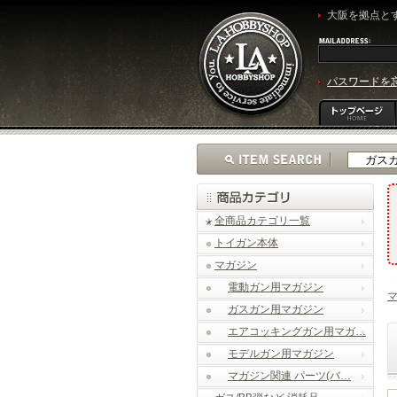
大阪を拠点とす
パスワードを
全商品カテゴリ一覧
トイガン本体
マガジン
電動ガン用マガジン
ガスガン用マガジン
エアコッキングガン用マガ…
モデルガン用マガジン
マガジン関連 パーツ(バ…