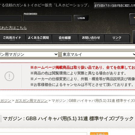
る信頼のガン＆トイホビー販売「L.A.ホビーショップ」
忘れた方はこちら
ホームページ掲載商品は取り扱い品であり、全てを在庫してお
商品の色は閲覧環境により実際と異なる場合があります。
メーカーの仕様変更により、外観・構造等が商品説明及び画像
お客様都合によるキャンセルは不可とさせて頂いております。
マガジン
>
ガスガン用マガジン
> マガジン : GBB ハイキャパ用(5.1) 31連 標準サイズ
マガジン : GBB ハイキャパ用(5.1) 31連 標準サイズ/ブラック 