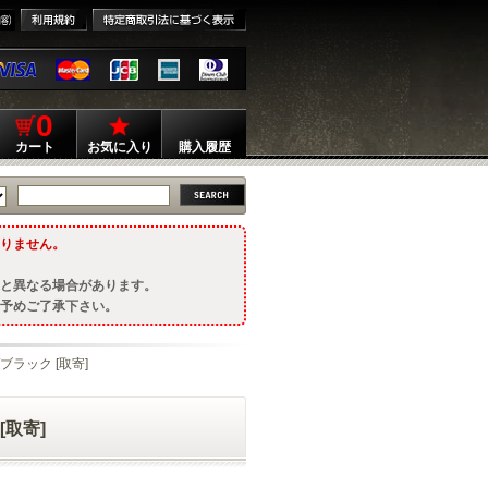
0
カート
お気に入り
購入履歴
りません。
と異なる場合があります。
予めご了承下さい。
/ブラック [取寄]
[取寄]