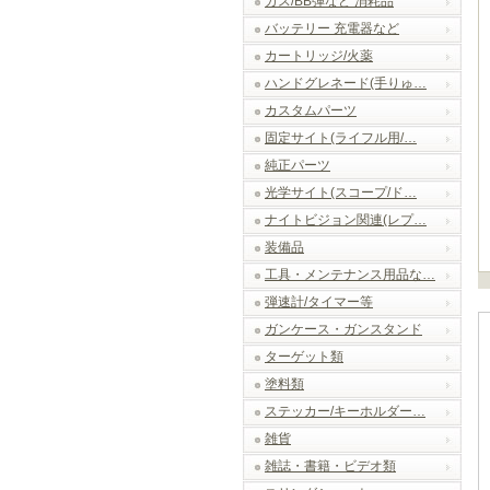
ガス/BB弾など 消耗品
バッテリー 充電器など
カートリッジ/火薬
ハンドグレネード(手りゅ…
カスタムパーツ
固定サイト(ライフル用/…
純正パーツ
光学サイト(スコープ/ド…
ナイトビジョン関連(レプ…
装備品
工具・メンテナンス用品な…
弾速計/タイマー等
ガンケース・ガンスタンド
ターゲット類
塗料類
ステッカー/キーホルダー…
雑貨
雑誌・書籍・ビデオ類