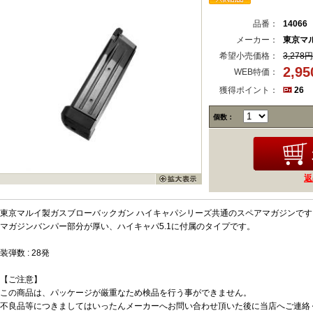
品番：
14066
メーカー：
東京マ
希望小売価格：
3,278円
2,9
WEB特価：
獲得ポイント：
26
個数：
返
東京マルイ製ガスブローバックガン ハイキャパシリーズ共通のスペアマガジンです
マガジンバンパー部分が厚い、ハイキャパ5.1に付属のタイプです。
装弾数 : 28発
【ご注意】
この商品は、パッケージが厳重なため検品を行う事ができません。
不良品等につきましてはいったんメーカーへお問い合わせ頂いた後に当店へご連絡