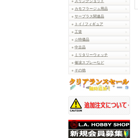
スリングショット
カモフラージュ用品
サープラス関連品
トイ / フィギュア
工賃
☆特価品
中古品
ミリタリーウォッチ
催涙スプレーなど
その他