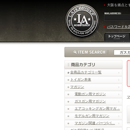
大阪を拠点とす
パスワードを
全商品カテゴリ一覧
トイガン本体
マガジン
電動ガン用マガジン
ガスガン用マガジン
エアコッキングガン用マガ…
モデルガン用マガジン
マガジン関連 パーツ(バ…