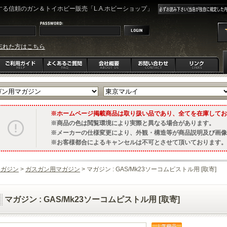
る信頼のガン＆トイホビー販売「L.A.ホビーショップ」
忘れた方はこちら
ホームページ掲載商品は取り扱い品であり、全てを在庫してお
商品の色は閲覧環境により実際と異なる場合があります。
メーカーの仕様変更により、外観・構造等が商品説明及び画像
お客様都合によるキャンセルは不可とさせて頂いております。
マガジン
>
ガスガン用マガジン
> マガジン : GAS/Mk23ソーコムピストル用 [取寄]
マガジン : GAS/Mk23ソーコムピストル用 [取寄]