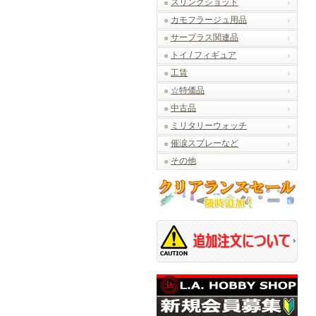
スリングショット
カモフラージュ用品
サープラス関連品
トイ / フィギュア
工賃
☆特価品
中古品
ミリタリーウォッチ
催涙スプレーなど
その他