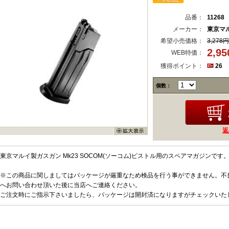
品番：
11268
メーカー：
東京マ
希望小売価格：
3,278円
2,9
WEB特価：
獲得ポイント：
26
個数：
返
東京マルイ製ガスガン Mk23 SOCOM(ソーコム)ピストル用のスペアマガジンです
※この商品に関しましてはパッケージが厳重なため検品を行う事ができません。不
へお問い合わせ頂いた後に当店へご連絡ください。
ご注文時にご指示下さいましたら、パッケージは開封済になりますがチェックいた