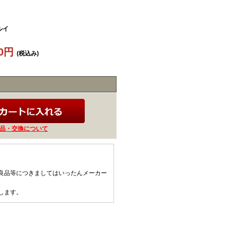
ルイ
50円
(税込み)
品・交換について
。
良品等につきましてはいったんメーカー
します。