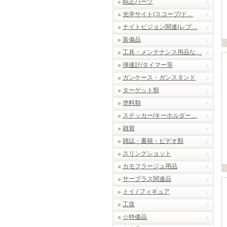
純正パーツ
光学サイト(スコープ/ド…
ナイトビジョン関連(レプ…
装備品
工具・メンテナンス用品な…
弾速計/タイマー等
ガンケース・ガンスタンド
ターゲット類
塗料類
ステッカー/キーホルダー…
雑貨
雑誌・書籍・ビデオ類
スリングショット
カモフラージュ用品
サープラス関連品
トイ / フィギュア
工賃
☆特価品