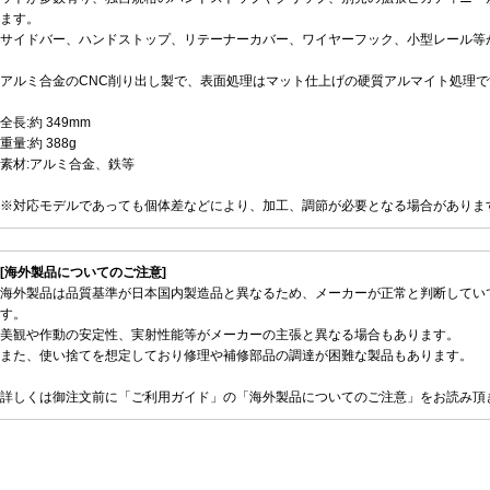
ます。
サイドバー、ハンドストップ、リテーナーカバー、ワイヤーフック、小型レール等
アルミ合金のCNC削り出し製で、表面処理はマット仕上げの硬質アルマイト処理で
全長:約 349mm
重量:約 388g
素材:アルミ合金、鉄等
※対応モデルであっても個体差などにより、加工、調節が必要となる場合がありま
[海外製品についてのご注意]
海外製品は品質基準が日本国内製造品と異なるため、メーカーが正常と判断してい
す。
美観や作動の安定性、実射性能等がメーカーの主張と異なる場合もあります。
また、使い捨てを想定しており修理や補修部品の調達が困難な製品もあります。
詳しくは御注文前に「ご利用ガイド」の「海外製品についてのご注意」をお読み頂