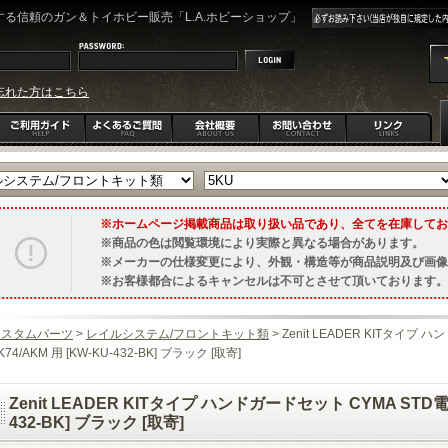
る信頼のガン＆トイホビー販売「L.A.ホビーショップ」
忘れた方はこちら
ホームページ掲載商品は取り扱い品であり、全てを在庫してお
商品の色は閲覧環境により実際と異なる場合があります。
メーカーの仕様変更により、外観・構造等が商品説明及び画像
お客様都合によるキャンセルは不可とさせて頂いております。
カスタムパーツ
>
レイルシステム/フロントキット類
> Zenit LEADER KITタイプ
K74/AKM 用 [KW-KU-432-BK] ブラック [取寄]
Zenit LEADER KITタイプ ハンドガードセット CYMA STD電動
432-BK] ブラック [取寄]