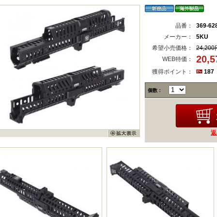
品番：
369-62
メーカー：
5KU
希望小売価格：
24,200
20,
WEB特価：
獲得ポイント：
187
個数：
返