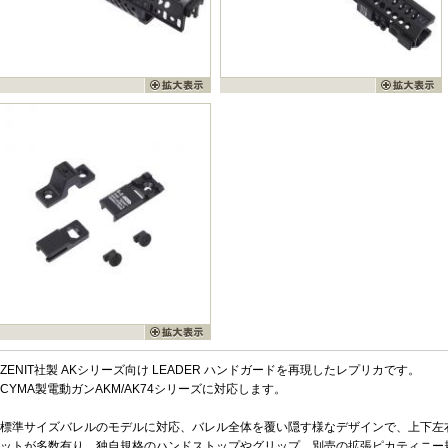
ZENIT社製 AKシリーズ向け LEADER ハンドガードを再現したレプリカです。
CYMA製電動ガンAKM/AK74シリーズに対応します。
標準サイズバレルのモデルに対応、バレル全体を覆い隠す様なデザインで、上下左
ットが多数有り、独自規格のハンドストップやグリップ、別売の拡張ピカティニー