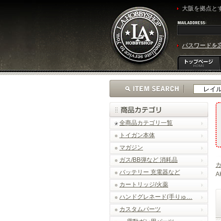
大阪を拠点とす
パスワードを
全商品カテゴリ一覧
トイガン本体
マガジン
ガス/BB弾など 消耗品
バッテリー 充電器など
A
カートリッジ/火薬
ハンドグレネード(手りゅ…
カスタムパーツ