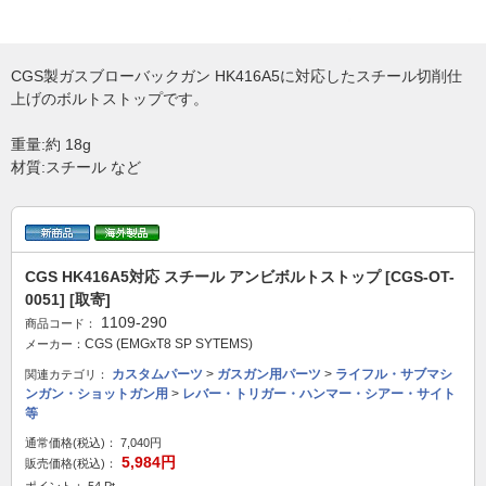
CGS製ガスブローバックガン HK416A5に対応したスチール切削仕
上げのボルトストップです。
重量:約 18g
材質:スチール など
CGS HK416A5対応 スチール アンビボルトストップ [CGS-OT-
0051] [取寄]
1109-290
商品コード：
CGS (EMGxT8 SP SYTEMS)
メーカー：
カスタムパーツ
>
ガスガン用パーツ
>
ライフル・サブマシ
関連カテゴリ：
ンガン・ショットガン用
>
レバー・トリガー・ハンマー・シアー・サイト
等
通常価格(税込)：
7,040円
5,984円
販売価格(税込)：