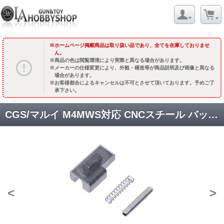
ホームページ掲載商品は取り扱い品であり、全てを在庫しておりませ
ん。
商品の色は閲覧環境により実際と異なる場合があります。
メーカーの仕様変更により、外観・構造等が商品説明及び画像と異なる
場合があります。
お客様都合によるキャンセルは不可とさせて頂いております。予めご了
承下さい。
CGS/マルイ M4MWS対応 CNCスチール バッファーロック [CGS-OT-0037] [取寄]
<
>