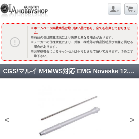
ホームページ掲載商品は取り扱い品であり、全てを在庫しておりませ
ん。
商品の色は閲覧環境により実際と異なる場合があります。
メーカーの仕様変更により、外観・構造等が商品説明及び画像と異なる
場合があります。
お客様都合によるキャンセルは不可とさせて頂いております。予めご了
承下さい。
CGS/マルイ M4MWS対応 EMG Noveske 12.5インチ [5.56刻印] バレルセット (Noveske Licensed) [CGS-NOV-FS-0005] [取寄]
<
>