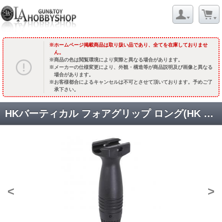
ホームページ掲載商品は取り扱い品であり、全てを在庫しておりませ
ん。
商品の色は閲覧環境により実際と異なる場合があります。
メーカーの仕様変更により、外観・構造等が商品説明及び画像と異なる
場合があります。
お客様都合によるキャンセルは不可とさせて頂いております。予めご了
承下さい。
HKバーティカル フォアグリップ ロング(HK Licensed) [CGS-HK-GP-0002] [取寄]
<
>