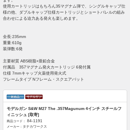
ます。
使用カートリッジはもちろん35マグナム弾で、シングルキャップ仕
様の他、ダブルキャップ仕様カートリッジとショートバレルの組み
合わせによる迫力ある発火も楽しめます。
全長:235mm
重量:610g
装弾数:6発
主要材質 ABS樹脂+亜鉛合金
付属品 357マグナム発火カートリッジ 6発付属
仕様 7mmキャップ火薬使用発火式
フレームタイプ Nフレーム・スクエアバット
モデルガン S&W M27 The .357Magunum 4インチ スチールフ
ィニッシュ [取寄]
84-1191
商品コード：
タナカワークス
メーカー：