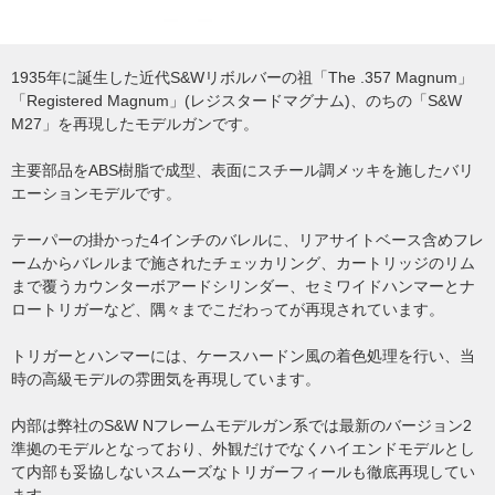
1935年に誕生した近代S&Wリボルバーの祖「The .357 Magnum」
「Registered Magnum」(レジスタードマグナム)、のちの「S&W
M27」を再現したモデルガンです。
主要部品をABS樹脂で成型、表面にスチール調メッキを施したバリ
エーションモデルです。
テーパーの掛かった4インチのバレルに、リアサイトベース含めフレ
ームからバレルまで施されたチェッカリング、カートリッジのリム
まで覆うカウンターボアードシリンダー、セミワイドハンマーとナ
ロートリガーなど、隅々までこだわってが再現されています。
トリガーとハンマーには、ケースハードン風の着色処理を行い、当
時の高級モデルの雰囲気を再現しています。
内部は弊社のS&W Nフレームモデルガン系では最新のバージョン2
準拠のモデルとなっており、外観だけでなくハイエンドモデルとし
て内部も妥協しないスムーズなトリガーフィールも徹底再現してい