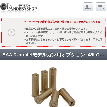
ホームページ掲載商品は取り扱い品であり、全てを在庫しておりませ
ん。
商品の色は閲覧環境により実際と異なる場合があります。
メーカーの仕様変更により、外観・構造等が商品説明及び画像と異なる
場合があります。
お客様都合によるキャンセルは不可とさせて頂いております。予めご了
承下さい。
SAA R-modelモデルガン用オプション .45LC 【Wキャップ】全真鍮カートリッジ(6発入) [11月中旬発売.予約終了] ※キャンセル不可