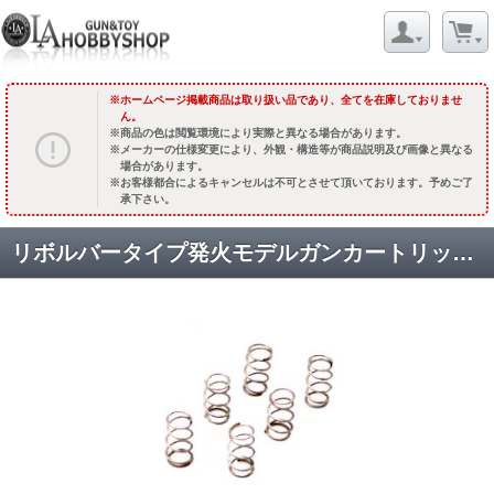
ホームページ掲載商品は取り扱い品であり、全てを在庫しておりませ
ん。
商品の色は閲覧環境により実際と異なる場合があります。
メーカーの仕様変更により、外観・構造等が商品説明及び画像と異なる
場合があります。
お客様都合によるキャンセルは不可とさせて頂いております。予めご了
承下さい。
リボルバータイプ発火モデルガンカートリッジ用 空撃ちスプリング(6個入) [11月中旬発売.予約終了] ※キャンセル不可