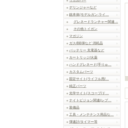
リボルバー
デリンジャーなど
銃本体(モデルガン:ライ…
グレネードランチャー関連…
その他トイガン
マガジン
ガス/BB弾など 消耗品
バッテリー 充電器など
カートリッジ/火薬
ハンドグレネード(手りゅ…
カスタムパーツ
固定サイト(ライフル用/…
純正パーツ
光学サイト(スコープ/ド…
ナイトビジョン関連(レプ…
装備品
工具・メンテナンス用品な…
弾速計/タイマー等