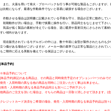
また、火薬を用いて発火・ブローバックを行う事が可能な製品もございますが、
は比較にならず、最適な作動条件でないと容易に破損する場合がございます。
作動させる場合は説明書に記載されている手順を守り、部品が正常に動作してい
初期動作が渋い場合は、手動で慎重に操作を行い、部品同士をなじませて下さい
気温が低く製品の素材が冷えている場合、逆に暖房や直射日光にさらされて素材
すい傾向があります。
現在販売されているモデルガンの中には、数十年前に金型が製作されたものも少
立つ傷がある場合がございますが、メーカー側の基準では正常な製品だとされてい
もご期待に応える美観を備えている保証はございません。
[単品予約]
※単品予約について
[単品予約]表記のある商品は、その商品と同時発売予定のオプションパーツのみで
発売・入荷時期の異なる他の商品を同時にご注文いただく事は出来ません。
(発売・入荷時期の異なる単品予約品同士も別々にご予約下さい)
他商品のご注文を頂いた場合は、そちらの商品は一旦取り消しさせて頂きます。(念
クレジットカード決済をご希望の場合、発売・入荷時期の異なる単品予約品は別々