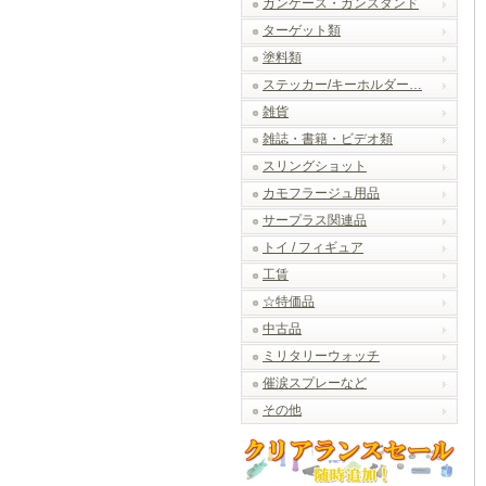
ガンケース・ガンスタンド
ターゲット類
塗料類
ステッカー/キーホルダー…
雑貨
雑誌・書籍・ビデオ類
スリングショット
カモフラージュ用品
サープラス関連品
トイ / フィギュア
工賃
☆特価品
中古品
ミリタリーウォッチ
催涙スプレーなど
その他