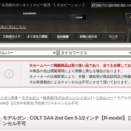
る信頼のガン＆トイホビー販売「L.A.ホビーショップ」
忘れた方はこちら
ホームページ掲載商品は取り扱い品であり、全てを在庫してお
商品の色は閲覧環境により実際と異なる場合があります。
メーカーの仕様変更により、外観・構造等が商品説明及び画像
お客様都合によるキャンセルは不可とさせて頂いております。
トイガン本体
>
モデルガン
>
銃本体(モデルガン:ハンドガン)
>
リボルバー
> モデルガン 
odel】 [11月中旬発売.予約終了] ※キャンセル不可
モデルガン : COLT SAA 2nd Gen 5-1/2インチ【R-mode
ンセル不可