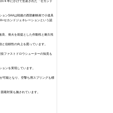
 1974 年にかけて生産された「セカンド
ョンSAAは戦後の西部劇映画で小道具
A=セカンドジェネレーションという認
改良、発火を前提とした作動性と耐久性
動と信頼性の向上を図っています。
現役ファストドロウシューターの知見も
。
ションを実現しています。
けが可能となり、空撃ち用スプリングも標
り固着対策も施されています。