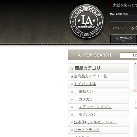
大阪を拠点とす
パスワードを
全商品カテゴリ一覧
トイガン本体
電動ガン
ガスガン
エアコッキングガン
m
モデルガン
銃本体(モデルガン:ハン…
オートマチック