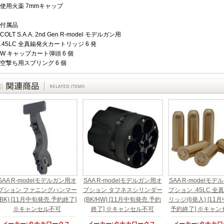
使用火薬 7mmキャップ
付属品
COLT S.A.A. 2nd Gen R-model モデルガン用
.45LC 全真鍮発火カートリッジ 6 発
W キャップカート弾頭 6 個
空撃ち用スプリング 6 個
SAA R-modelモデルガン用オ
SAA R-modelモデルガン用オ
SAA R-modelモ
プション ファニングハンマー
プション タフネスシリンダー
プション .45LC 
(BK) [11月中旬発売.予約終了]
(BK/HW) [11月中旬発売.予約
リッジ(6発入) [11
※キャンセル不可
終了] ※キャンセル不可
予約終了] ※キャ