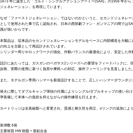
1873 年に誕生した「コルト・シングルアクションアーミー(SAA)」の1956 年から
ジェネレーション」を再現しています。
なぜ「ファーストジェネレーション」ではないのかというと、セカンドジェネレーシ
として使用された事で広く認知され、日本の西部劇ファン・ガンマニアの間ではSA
識が強いからです。
本製品は、従来品のセカンドジェネレーションモデルをベースに内部構造を大幅に
の向上を主眼として再設計されています。
シリンダー周りやロックワークの強化、作動バランスの最適化により、安定した作
設計にあたっては、ガスガンのペガサス2シリーズへの要望をフィードバックに、
反映、実際の使用に基づく負荷や摩耗への対応、操作フィーリングを見直しました
また、モデルガン専用ハンマーを新規設計することで、正しいハンマーダウンポジ
発火に際してダブルキャップ弾頭の付属によりシングル/ダブルキャップの使い分
準装備して本体への負担を抑えながらの操作練習も行えます。
カートリッジは全真鍮製へと変更され、質感と耐久性を両立、oリングの追加によ
装弾数 6発
主要材質 HW 樹脂 + 亜鉛合金