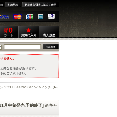
0
カート
お気に入り
購入履歴
りません。
と異なる場合があります。
予めご了承下さい。
: COLT SAA 2nd Gen 5-1/2インチ【R-
l】 [11月中旬発売.予約終了] ※キャ