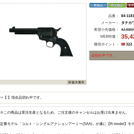
品番：
84-118
メーカー：
タナカ
希望小売価格：
42,680
35,
WEB特価：
獲得ポイント：
322
品切れ中です。
⇒【 】現在品切れ中です。
※この商品は受注生産となるため、ご注文後のキャンセルはお受け出来ません。
定番モデル「コルト・シングルアクションアーミー(SAA)」が遂に【R-model】