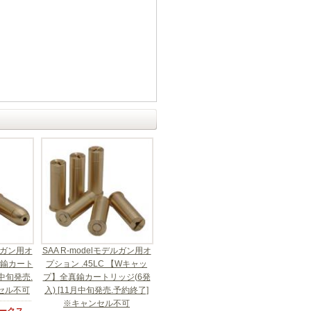
デルガン用オ
SAA R-modelモデルガン用オ
全真鍮カート
プション .45LC 【Wキャッ
月中旬発売.
プ】全真鍮カートリッジ(6発
ンセル不可
入) [11月中旬発売.予約終了]
※キャンセル不可