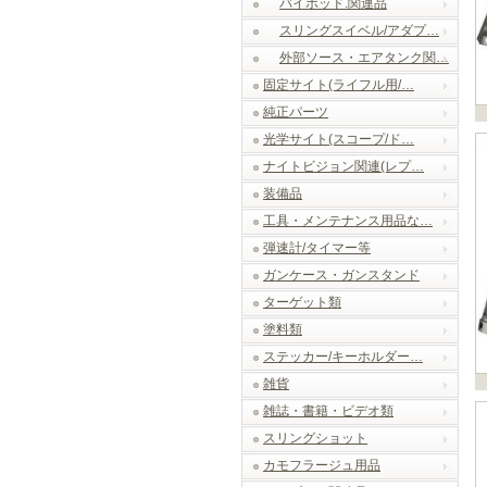
バイポッド.関連品
スリングスイベル/アダプ…
外部ソース・エアタンク関…
固定サイト(ライフル用/…
純正パーツ
光学サイト(スコープ/ド…
ナイトビジョン関連(レプ…
装備品
工具・メンテナンス用品な…
弾速計/タイマー等
ガンケース・ガンスタンド
ターゲット類
塗料類
ステッカー/キーホルダー…
雑貨
雑誌・書籍・ビデオ類
スリングショット
カモフラージュ用品