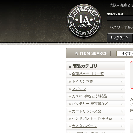
大阪を拠点とす
パスワードを
全商品カテゴリ一覧
トイガン本体
マガジン
ガス/BB弾など 消耗品
バッテリー 充電器など
ジ
カートリッジ/火薬
ハンドグレネード(手りゅ…
カスタムパーツ