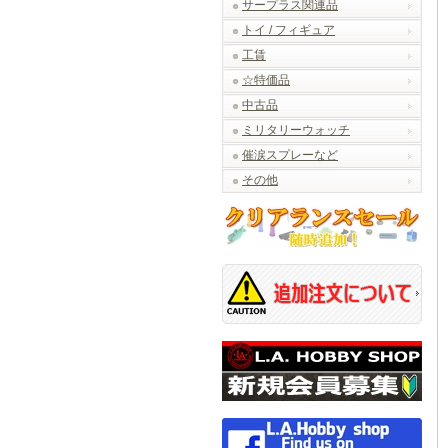
サープラス関連品
トイ / フィギュア
工賃
☆特価品
中古品
ミリタリーウォッチ
催涙スプレーなど
その他