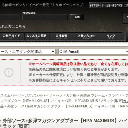
る信頼のガン＆トイホビー販売「L.A.ホビーショップ」
忘れた方はこちら
ホームページ掲載商品は取り扱い品であり、全てを在庫してお
商品の色は閲覧環境により実際と異なる場合があります。
メーカーの仕様変更により、外観・構造等が商品説明及び画像
お客様都合によるキャンセルは不可とさせて頂いております。
カスタムパーツ
>
ガスガン用パーツ
>
ハンドガン用
>
外装系 フレーム・スライド・
ンアダプター【HPA M4XIMUS】ハイキャパ用 HPA M4XIMUS /ブラック [取寄]
カ
連品
> 外部ソース+多弾マガジンアダプター【HPA M4XIMUS】ハイキャパ用 HPA M4X
外部ソース+多弾マガジンアダプター【HPA M4XIMUS】ハイキャ
ラック [取寄]