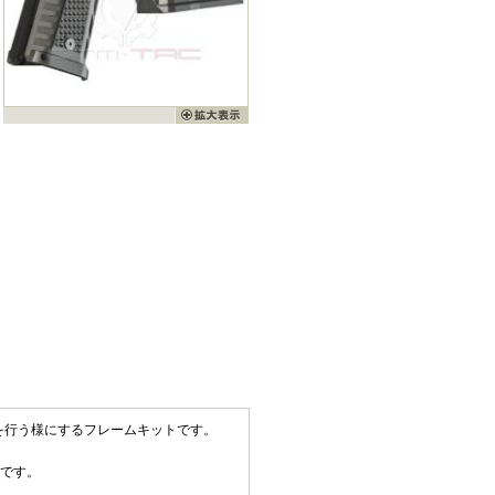
弾を行う様にするフレームキットです。
造です。
。