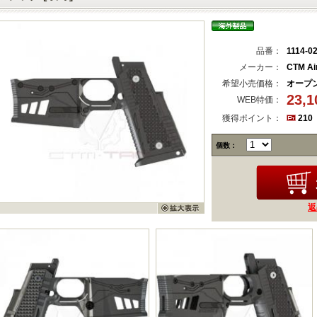
品番：
1114-0
メーカー：
CTM Ai
希望小売価格：
オープ
23,
WEB特価：
獲得ポイント：
210
個数：
返