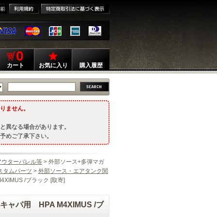
0
カート
お気に入り
購入履歴
りません。
と異なる場合があります。
予めご了承下さい。
アウターバレル等
> 外部ソース+多弾マガ
スタムパーツ
>
外部ソース・エアタンク関
IMUS /ブラック [取寄]
パ用 HPA M4XIMUS /ブ