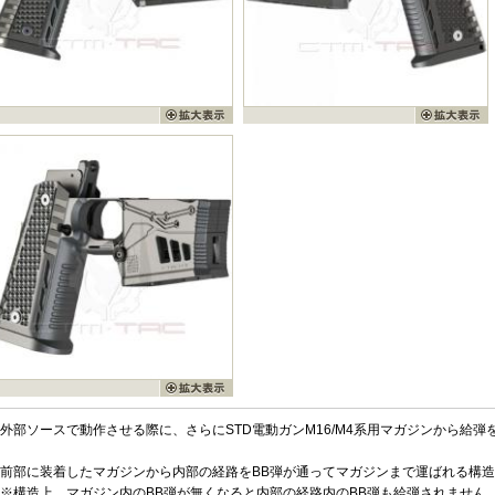
外部ソースで動作させる際に、さらにSTD電動ガンM16/M4系用マガジンから給
前部に装着したマガジンから内部の経路をBB弾が通ってマガジンまで運ばれる構
※構造上、マガジン内のBB弾が無くなると内部の経路内のBB弾も給弾されません