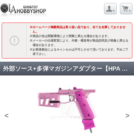
ホームページ掲載商品は取り扱い品であり、全てを在庫しておりませ
ん。
商品の色は閲覧環境により実際と異なる場合があります。
メーカーの仕様変更により、外観・構造等が商品説明及び画像と異なる
場合があります。
お客様都合によるキャンセルは不可とさせて頂いております。予めご了
承下さい。
外部ソース+多弾マガジンアダプター【HPA M4XIMUS】AAP01-アサシン用 /ピンク [取寄]
<
>