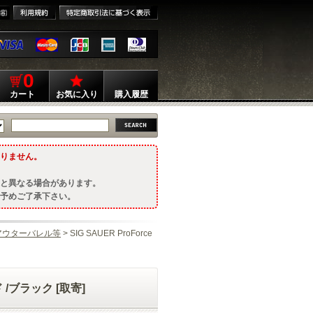
0
カート
お気に入り
購入履歴
りません。
と異なる場合があります。
予めご了承下さい。
アウターバレル等
> SIG SAUER ProForce
 /ブラック [取寄]