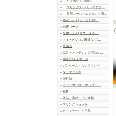
バイポッド.関連品
スリングスイベル/アダプ…
外部ソース・エアタンク関…
固定サイト(ライフル用/…
純正パーツ
光学サイト(スコープ/ド…
ナイトビジョン関連(レプ…
装備品
工具・メンテナンス用品な…
弾速計/タイマー等
ガンケース・ガンスタンド
ターゲット類
塗料類
ステッカー/キーホルダー…
雑貨
雑誌・書籍・ビデオ類
スリングショット
カモフラージュ用品