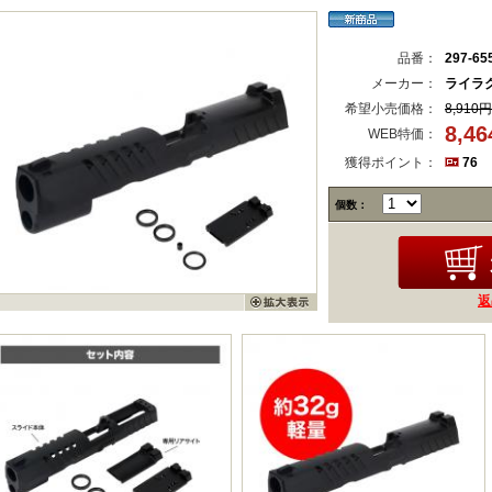
品番：
297-65
メーカー：
ライラクス
希望小売価格：
8,910円
8,4
WEB特価：
獲得ポイント：
76
個数：
返