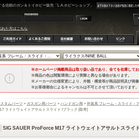
る信頼のガン＆トイホビー販売「L.A.ホビーショップ」
忘れた方はこちら
ホームページ掲載商品は取り扱い品であり、全てを在庫してお
商品の色は閲覧環境により実際と異なる場合があります。
メーカーの仕様変更により、外観・構造等が商品説明及び画像
お客様都合によるキャンセルは不可とさせて頂いております。
カスタムパーツ
>
ガスガン用パーツ
>
ハンドガン用
>
外装系 フレーム・スライド・
17 ライトウェイトアサルトスライド /ブラック [取寄]
SIG SAUER ProForce M17 ライトウェイトアサルトスライド