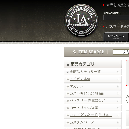
大阪を拠点とす
パスワードを
全商品カテゴリ一覧
トイガン本体
マガジン
ガス/BB弾など 消耗品
バッテリー 充電器など
M
カートリッジ/火薬
ハンドグレネード(手りゅ…
カスタムパーツ