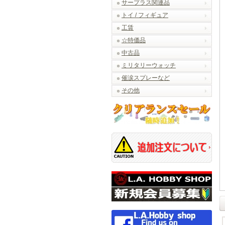
サープラス関連品
トイ / フィギュア
工賃
☆特価品
中古品
ミリタリーウォッチ
催涙スプレーなど
その他