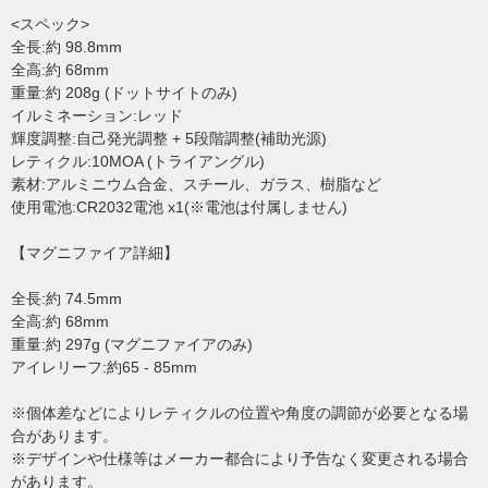
<スペック>
全長:約 98.8mm
全高:約 68mm
重量:約 208g (ドットサイトのみ)
イルミネーション:レッド
輝度調整:自己発光調整 + 5段階調整(補助光源)
レティクル:10MOA (トライアングル)
素材:アルミニウム合金、スチール、ガラス、樹脂など
使用電池:CR2032電池 x1(※電池は付属しません)
【マグニファイア詳細】
全長:約 74.5mm
全高:約 68mm
重量:約 297g (マグニファイアのみ)
アイレリーフ:約65 - 85mm
※個体差などによりレティクルの位置や角度の調節が必要となる場
合があります。
※デザインや仕様等はメーカー都合により予告なく変更される場合
があります。