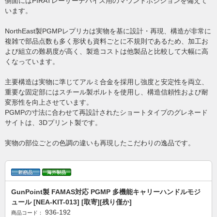
側面にはPIRATレーザーデバイス用のマウントポジションを備えて
います。
NorthEast製PGMPレプリカは実物を基に設計・再現、構造が非常に
複雑で部品点数も多く形状も資料ごとに不規則であるため、加工お
よび組立の難易度が高く、製造コストは他製品と比較して大幅に高
くなっています。
主要構造は実物に準じてアルミ合金を採用し強度と安定性を両立、
重要な固定部にはスチール製ボルトを使用し、構造信頼性および耐
変形性を向上させています。
PGMPの寸法に合わせて再設計されたショートタイプのグレネード
サイトは、3Dプリント製です。
実物の部位ごとの色調の違いも再現したこだわりの逸品です。
GunPoint製 FAMAS対応 PGMP 多機能キャリーハンドルモジ
ュール [NEA-KIT-013] [取寄][残り僅か]
936-192
商品コード：