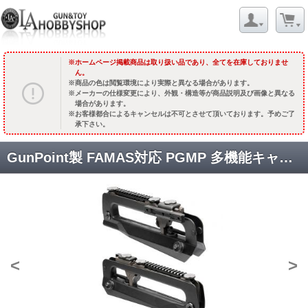
ホームページ掲載商品は取り扱い品であり、全てを在庫しておりませ
ん。
商品の色は閲覧環境により実際と異なる場合があります。
メーカーの仕様変更により、外観・構造等が商品説明及び画像と異なる
場合があります。
お客様都合によるキャンセルは不可とさせて頂いております。予めご了
承下さい。
GunPoint製 FAMAS対応 PGMP 多機能キャリーハンドルモジュール [NEA-KIT-013] [取寄][残り僅か]
<
>